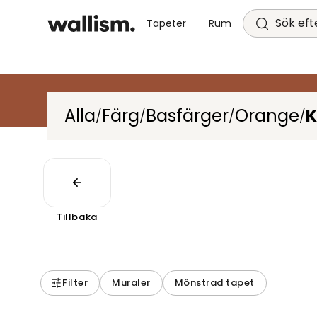
Sök efte
Tapeter
Rum
Alla
Färg
Basfärger
Orange
K
/
/
/
/
Tillbaka
Filter
Muraler
Mönstrad tapet