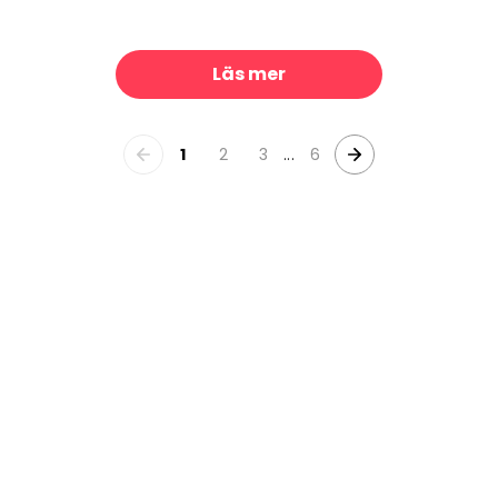
Old World Map Blush and Mint
Harvest Paisley Mini Orange
329 kr/m²
32
Läs mer
1
2
3
...
6