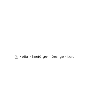
Transcendent Peony, Rose
329 kr/m²
>
Alla
>
Basfärger
>
Orange
>
Korall