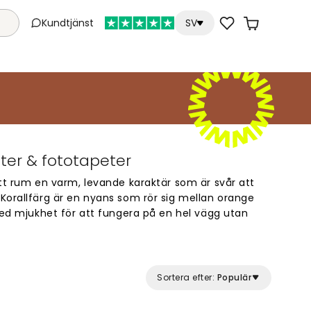
Kundtjänst
SV
ter & fototapeter
tt rum en varm, levande karaktär som är svår att
Korallfärg är en nyans som rör sig mellan orange
med mjukhet för att fungera på en hel vägg utan
r en färg som ger omedelbar värme, men ändå är
n ren, skarp orangefärg.
lfärg bra i vardagsrum och sovrum, men den kan
Sortera efter:
Populär
atrum eller ett kreativt utrymme. Kombinera gärna
möbler, linnetextilier och naturmaterial som