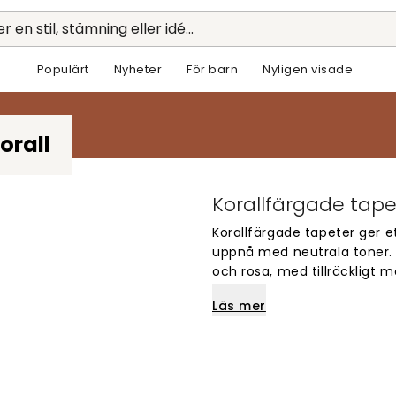
r en stil, stämning eller idé...
Populärt
Nyheter
För barn
Nyligen visade
orall
Korallfärgade tape
Korallfärgade tapeter ger e
uppnå med neutrala toner. 
och rosa, med tillräckligt 
att ta över rummet. Det ä
Läs mer
lättare att inreda med än e
Som fondvägg passar koral
också fungera fint i ett m
med vita eller sandfärgade 