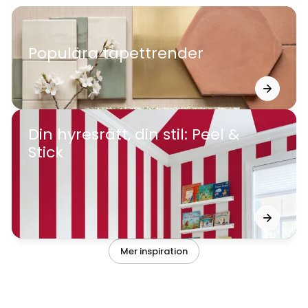
Populära tapettrender
Upptäck de senaste stilarna och
förvandla ditt hem
Din hyresrätt, din stil: Peel &
Stick
Det smarta sättet att inreda din
hyresrätt. Vår självhäftande tapet ger
omedelbar stil och kan tas bort utan att
lämna spår.
Mer inspiration