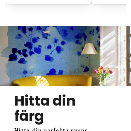
upptäcka den perfekta matchningen.
Material av hög kvalitet för ett
oklanderligt slutresultat
Varje tapet i vår butik är tillverkad av premiummaterial
framtaget för både skönhet och hållbarhet:
Premium
Premium Textured
Peel & Stick
Hitta din
Alla är miljövänliga, PVC-fria, icke-bländande och
blekningsresistenta – även i solljus. De är dessutom
färg
brandklassade som A och tryckta på non-woven-
material för en jämnare och enklare uppsättning. Inga
rullande kanter, inget kladdigt lim – bara snygga
Hitta din perfekta nyans
väggar från dag ett.