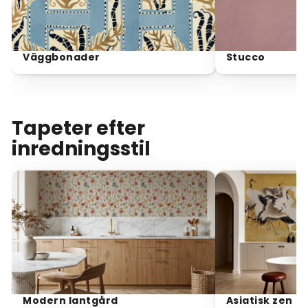
Väggbonader
Stucco
Tapeter efter
Utforska iögonfallande motiv från vår mest älskade
inredningsstil
kollektion. På Wallism kuraterar vi med eftertanke. Vårt
interna team väljer noggrant ut de främsta
tapetstilarna som balanserar konst, kvalitet och
trend
. Med över 12 000 tapetmurals och populära
tapetmotiv hittar du garanterat något som passar din
personlighet och den känsla du vill skapa.
Använd våra smidiga filter för att
bläddra efter rum,
färg, stil eller tema
– eller utforska vad som är nytt
och trendar just nu. Behöver du lite hjälp? Vårt
interaktiva verktyg "Hitta din stil" gör det enkelt att
Modern lantgård
Asiatisk zen