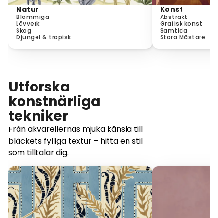
Natur
Konst
Blommiga
Abstrakt
Lövverk
Grafisk konst
Skog
Samtida
Djungel & tropisk
Stora Mästare
Utforska
konstnärliga
tekniker
Från akvarellernas mjuka känsla till
bläckets fylliga textur – hitta en stil
som tilltalar dig.