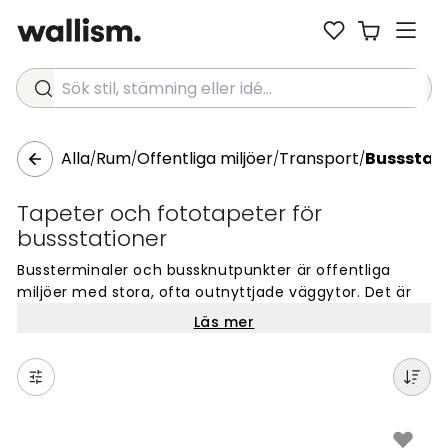
Sök stil, stämning eller idé...
Alla
Rum
Offentliga miljöer
Transport
Bussstat
/
/
/
/
Tapeter och fototapeter för
bussstationer
Bussterminaler och bussknutpunkter är offentliga
miljöer med stora, ofta outnyttjade väggytor. Det är
platser där folk passerar, stannar upp och väntar, och
Läs mer
rätt tapeter kan ge både väntsalar och korridorer ett
helt annat intryck.
I sitthallar och väntzoner fångar tapeter med
naturmotiv, stadsbilder eller abstrakta mönster blicken