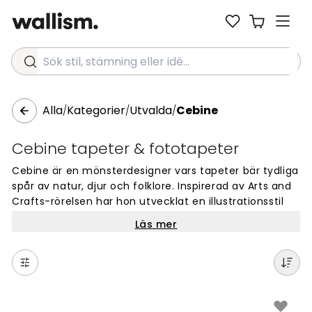
Sök stil, stämning eller idé...
Alla
Kategorier
Utvalda
Cebine
/
/
/
Cebine tapeter & fototapeter
Cebine är en mönsterdesigner vars tapeter bär tydliga
spår av natur, djur och folklore. Inspirerad av Arts and
Crafts-rörelsen har hon utvecklat en illustrationsstil
som är detaljrik och berättande, sagolik men med en
Läs mer
tydlig förankring i naturen. Varje motiv har sin egen
historia att berätta.
Hennes fototapeter passar bra i rum där man vill
skapa en varm och levande känsla. Sovrummet är ett
naturligt val, liksom vardagsrummets fondvägg eller