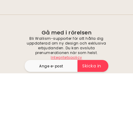
Gå med i rörelsen
Bli Wallism-supporter för att hålla dig
uppdaterad om ny design och exklusiva
erbjudanden. Du kan avsluta
prenumerationen när som helst.
Integritetspolicy
Skicka in
Följ oss för inspiration och framtida
erbjudanden