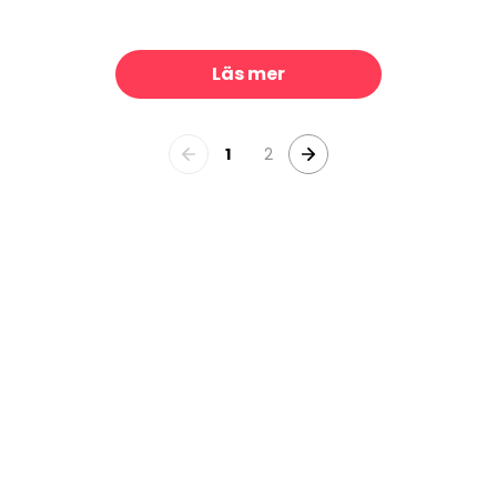
pressions I
Negative Leaf, Sky
329 kr/m²
329 kr/m²
Läs mer
1
2