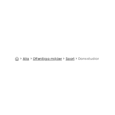
Celestial Dreams IV
Summer Im
329 kr/m²
>
Alla
>
Offentliga miljöer
>
Sport
>
Dansstudior