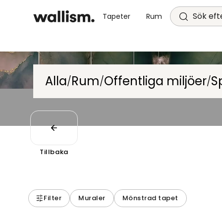
Sök efte
Tapeter
Rum
Alla
Rum
Offentliga miljöer
S
/
/
/
Tillbaka
Filter
Muraler
Mönstrad tapet