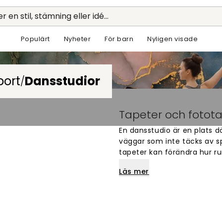
r en stil, stämning eller idé...
Populärt
Nyheter
För barn
Nyligen visade
port
Dansstudior
/
Tapeter och fotota
En dansstudio är en plats d
väggar som inte täcks av sp
tapeter kan förändra hur r
besökare. Det handlar om a
Läs mer
salen, inte bara om att fyll
Danslokaler är ofta rymliga
fint för väggmuraler med et
fungera bra i studios inrik