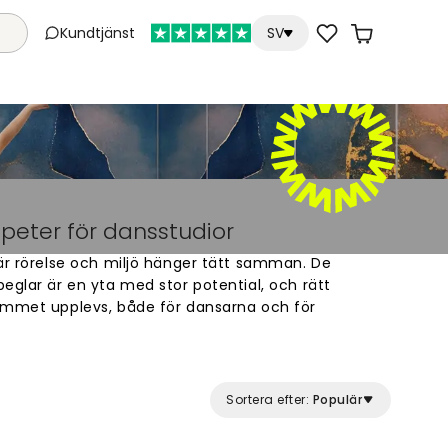
Kundtjänst
SV
peter för dansstudior
är rörelse och miljö hänger tätt samman. De
eglar är en yta med stor potential, och rätt
ummet upplevs, både för dansarna och för
tt skapa en miljö som förstärker det som händer i
a en vägg.
 med högt i tak och vida väggar, ytor som passar
Sortera efter:
Populär
t tydligt motiv. Mörka, energifyllda motiv kan
tade på urban dans, medan avskalade eller