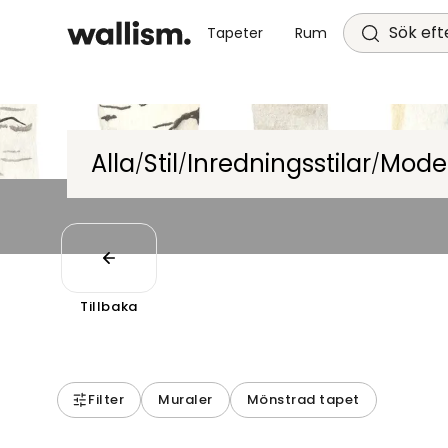
Sök efte
Tapeter
Rum
Alla
Stil
Inredningsstilar
Mode
/
/
/
Tillbaka
Filter
Muraler
Mönstrad tapet