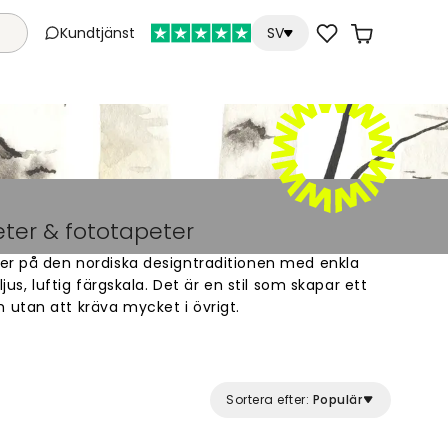
Kundtjänst
SV
ter & fototapeter
er på den nordiska designtraditionen med enkla
jus, luftig färgskala. Det är en stil som skapar ett
utan att kräva mycket i övrigt.
a rum i hemmet. I vardagsrummet kan en fondvägg
 rummet ett tydligt uttryck, medan de mjuka,
et bidrar till en avslappnad stämning. Stilen
Sortera efter:
Populär
ch arbetsrum, där enkelhet och klarhet ofta är