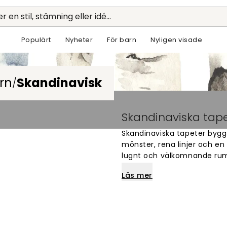
r en stil, stämning eller idé...
Populärt
Nyheter
För barn
Nyligen visade
rn
Skandinavisk
/
Skandinaviska tape
Skandinaviska tapeter bygg
mönster, rena linjer och en l
lugnt och välkomnande rum 
Läs mer
Den passar bra i de flest
med skandinaviskt motiv ge
dämpade färgerna i sovrumm
fungerar också fint i hall o
precis det man söker.