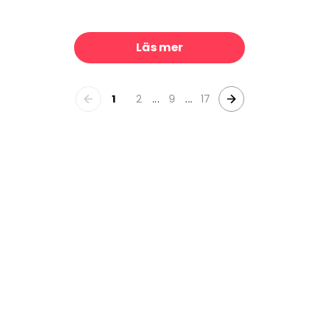
 III on Shiplap
Humpback Whale
329 kr/m²
329 kr/m²
Läs mer
1
2
...
9
...
17