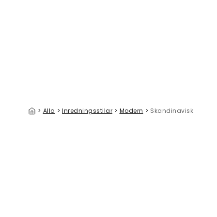
Hot Air Balloons
Eucalyptus
329 kr/m²
>
Alla
>
Inredningsstilar
>
Modern
>
Skandinavisk