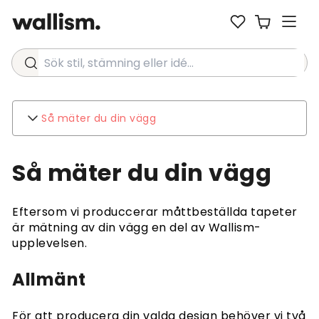
Sök stil, stämning eller idé...
Så mäter du din vägg
Wallism
Så mäter du din vägg
Om
Kontakt
Miljö
Eftersom vi produccerar måttbeställda tapeter
Förfrågningar från företag
är mätning av din vägg en del av Wallism-
upplevelsen.
Kundtjänst
VANLIGA FRÅGOR
Allmänt
Frakt
Returer och återbetalningar
Villkor och anvisningar
För att producera din valda design behöver vi två