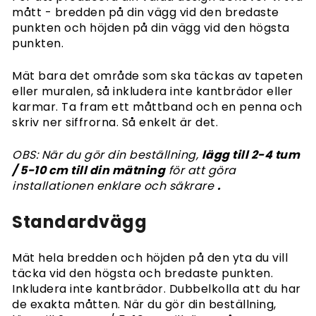
Kakor
mått - bredden på din vägg vid den bredaste
Integritetspolicy
punkten och höjden på din vägg vid den högsta
Artiklar om tapeter
punkten.
Tips & Guider
Mät bara det område som ska täckas av tapeten
Hur man sätter upp tapeter
eller muralen, så inkludera inte kantbrädor eller
Hur man installerar Peel & Stick
karmar. Ta fram ett måttband och en penna och
Så mäter du din vägg
skriv ner siffrorna. Så enkelt är det.
Förbereda din vägg
Verktyg för tapeter
OBS: När du gör din beställning,
lägg till 2-4 tum
Tapet på texturerade väggar
/ 5-10 cm till din mätning
för att göra
installationen enklare och säkrare
.
Standardvägg
Mät hela bredden och höjden på den yta du vill
täcka vid den högsta och bredaste punkten.
Inkludera inte kantbrädor. Dubbelkolla att du har
de exakta måtten. När du gör din beställning,