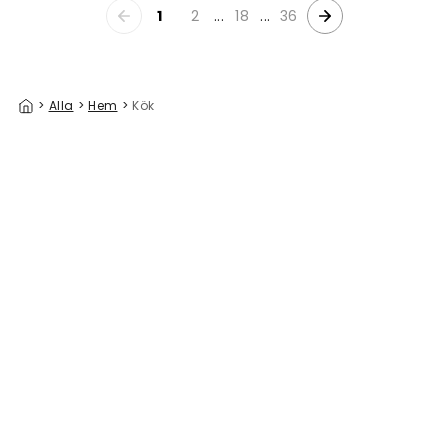
1
2
...
18
...
36
>
Alla
>
Hem
>
Kök