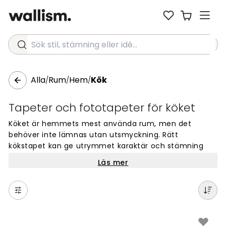
Sök stil, stämning eller idé...
Alla
Rum
Hem
Kök
/
/
/
Tapeter och fototapeter för köket
Köket är hemmets mest använda rum, men det
behöver inte lämnas utan utsmyckning. Rätt
kökstapet kan ge utrymmet karaktär och stämning
utan att det praktiska lider, och det finns fler
Läs mer
passande väggar i ett kök än man ofta tänker på.
En fondvägg bakom matbordet eller vid köksön är ett
bra alternativ om du vill ha ett tydligt blickfång utan
att hela köket behöver tapetseras. Har du ett öppet
kök som hänger ihop med vardagsrummet kan en