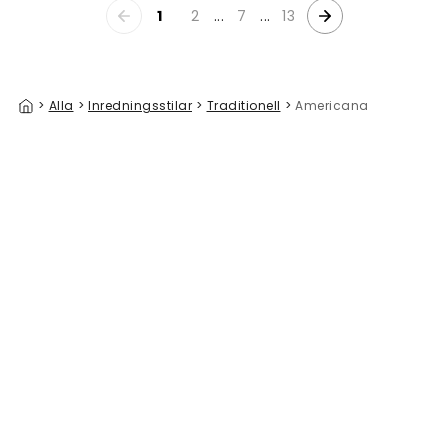
1
2
...
7
...
13
>
Alla
>
Inredningsstilar
>
Traditionell
>
Americana