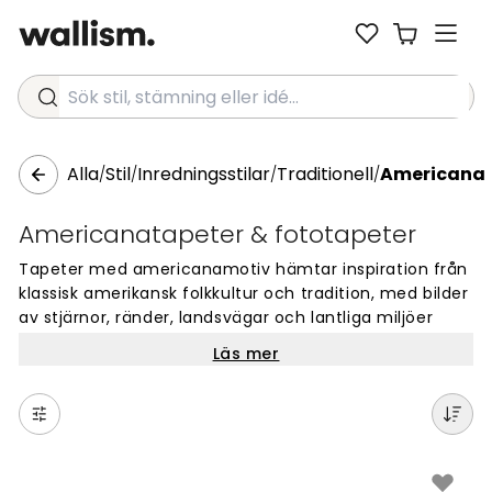
Sök stil, stämning eller idé...
Alla
Stil
Inredningsstilar
Traditionell
Americana
/
/
/
/
Americanatapeter & fototapeter
Tapeter med americanamotiv hämtar inspiration från
klassisk amerikansk folkkultur och tradition, med bilder
av stjärnor, ränder, landsvägar och lantliga miljöer
som bär på en tydlig nostalgisk karaktär. Det är en
Läs mer
varm och personlig stil som ofta passar hem där man
vill ha karaktär och historia på väggarna.
Som fondvägg i vardagsrummet eller matsalen kan en
americanatapet ge rummet ett samlat och
välkomnande uttryck. Stilen fungerar också fint i