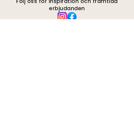
Följ oss för inspiration och framtida
erbjudanden
Företag
Om
Miljö
Förfrågningar från företag
Kakor
Integritetspolicy
Villkor och anvisningar
Kundtjänst