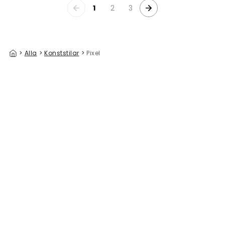
1
2
3
>
Alla
>
Konststilar
>
Pixel