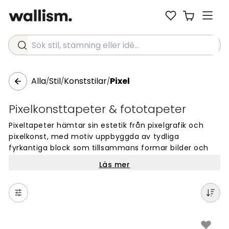
Sök stil, stämning eller idé...
Alla
Stil
Konststilar
Pixel
/
/
/
Pixelkonsttapeter & fototapeter
Pixeltapeter hämtar sin estetik från pixelgrafik och
pixelkonst, med motiv uppbyggda av tydliga
fyrkantiga block som tillsammans formar bilder och
mönster. Det är en stil med tydlig karaktär, som
Läs mer
beroende på motivet kan ge ett rum en lekfull
spelrumskänsla, ett modernt och urbant uttryck eller
en nostalgisk retrokänsla. På väggen fungerar det lika
bra som ett blickfång i ett ungdomsrum som i ett
vardagsrum som vill ha lite mer personlighet.