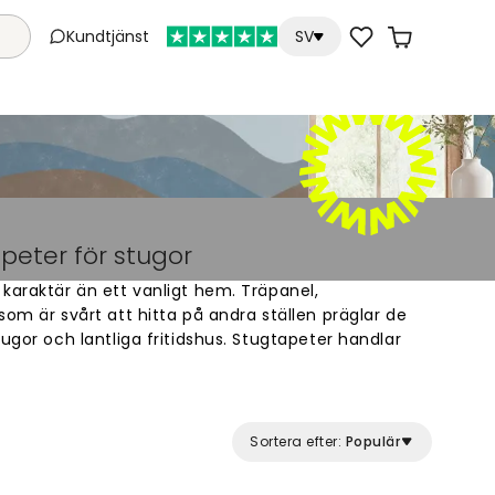
Kundtjänst
SV
peter för stugor
karaktär än ett vanligt hem. Träpanel,
som är svårt att hitta på andra ställen präglar de
ugor och lantliga fritidshus. Stugtapeter handlar
 som redan finns: friluftskänslan, värmen och den
 till något eget.
r naturligt i en stugmiljö. Skogar, bergslandskap,
Sortera efter:
Populär
a texturer kan samspela fint med trä, linne och
um fungerar en fototapet med skogs- eller