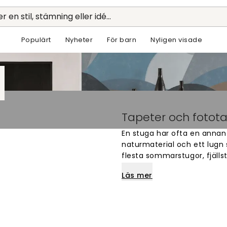
r en stil, stämning eller idé...
Populärt
Nyheter
För barn
Nyligen visade
Tapeter och fotota
En stuga har ofta en annan 
naturmaterial och ett lugn 
flesta sommarstugor, fjällst
därför om att förstärka det
Läs mer
avkoppling som gör stuglivet
Naturinspirerade motiv passa
botaniska mönster och enkl
ull. I sovrum och vardagsr