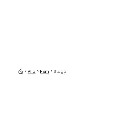
Adoration of the Magpie Panel II
329 kr/m²
>
Alla
>
Hem
>
Stuga