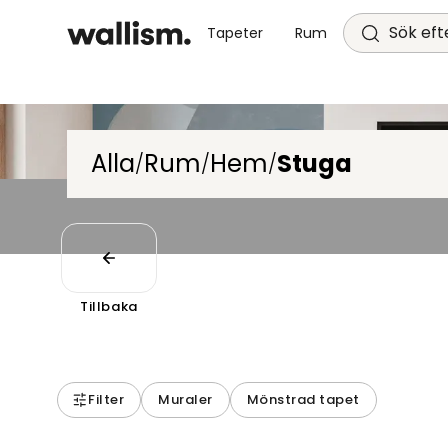
Sök efte
Tapeter
Rum
Alla
Rum
Hem
Stuga
/
/
/
Tillbaka
Filter
Muraler
Mönstrad tapet