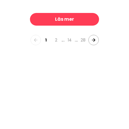
Wildflowers Among the Landscape
Lilliput
329 kr/m²
329 kr/m²
Läs mer
1
2
...
14
...
28