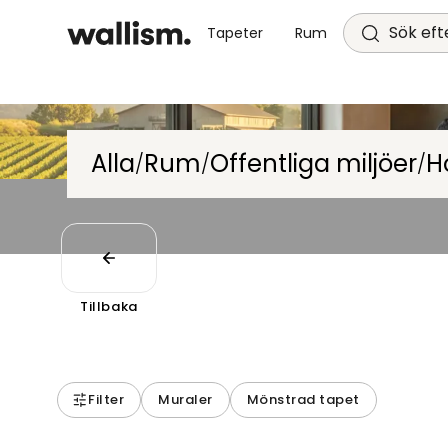
Sök efte
Tapeter
Rum
Alla
Rum
Offentliga miljöer
H
/
/
/
Tillbaka
Filter
Muraler
Mönstrad tapet