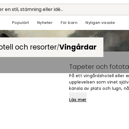
r en stil, stämning eller idé...
Populärt
Nyheter
För barn
Nyligen visade
otell och resorter
Vingårdar
/
Tapeter och fotota
På ett vingårdshotell eller 
upplevelsen som vinet själv
känsla av plats och lugn, n
vingårdslivet. Tapetvalet 
Läs mer
på, framför allt i gemens
Tapeter med vingårdsmotiv f
det är lika viktigt att tänk
provningsrum kan en mural