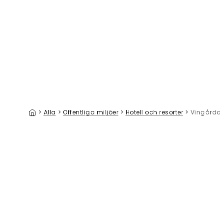
Rooster IV
Noble Roo
329 kr/m²
>
Alla
>
Offentliga miljöer
>
Hotell och resorter
>
Vingårda