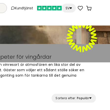
Kundtjänst
SV
peter för vingårdar
en vinresort är atmosfären en lika stor del av
t. Gäster som väljer ett sådant ställe söker en
ågonting som för tankarna till det genuina
påverkar den känslan mer än man kanske tänker
amma ytor som lobby, matsal och provningsrum.
ungerar naturligtvis bra i dessa miljöer, men
Sortera efter:
Populär
a på hur motivet passar rummets syfte. I ett
 med böljande vingårdslandskap direkt förmedla