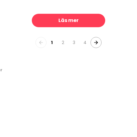
ster I
Old Puller
329 kr/m²
329 kr/m²
Läs mer
1
2
3
4
r