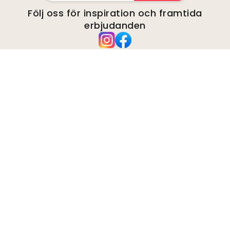
Följ oss för inspiration och framtida
erbjudanden
Företag
Om
Miljö
Förfrågningar från företag
Kakor
Integritetspolicy
Villkor och anvisningar