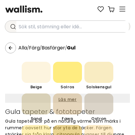
Sök stil, stämning eller idé...
Alla
Färg
Basfärger
Gul
/
/
/
Beige
Solros
Solskensgul
Läs mer
Gula tapeter & fototapeter
Sand
Fawn
Ostron
Gula tapeter bär på en naturlig värme som märks i
rummet oavsett hur stor yta de täcker. Färgen
sträcker sig från klara, citrongula nyanser till djupare