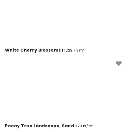
exempel kuddar, växter eller möbler.
Tapeter och fototapeter från Wallism görs
måttanpassade efter din vägg, så att du enkelt kan
hitta rätt format för en gul fondvägg eller för ett helt
rum.
White Cherry Blossoms II
329 kr/m²
Peony Tree Landscape, Sand
329 kr/m²