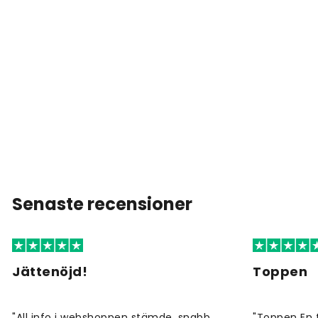
Senaste recensioner
Jättenöjd!
Toppen
"All info i webshoppen stämde, snabb
"Toppen En 