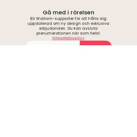
Gå med i rörelsen
Bli Wallism-supporter för att hålla dig
uppdaterad om ny design och exklusiva
erbjudanden. Du kan avsluta
prenumerationen när som helst.
Integritetspolicy
Skicka in
Följ oss för inspiration och framtida
erbjudanden
Företag