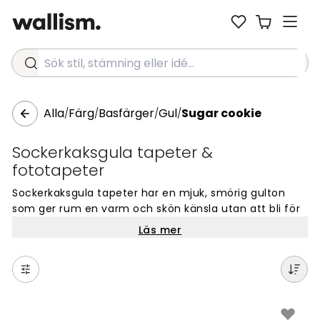
Sök stil, stämning eller idé...
Alla
Färg
Basfärger
Gul
Sugar cookie
/
/
/
/
Sockerkaksgula tapeter &
fototapeter
Sockerkaksgula tapeter har en mjuk, smörig gulton
som ger rum en varm och skön känsla utan att bli för
dominerande. Nyansen påminner om nybakad
Läs mer
sockerkaka: len, ljus och med en välkomnande värme
som fungerar lika fint i ett modernt hem som i ett
mer traditionellt. Det är en gulton som ger energi utan
att ta över, och som lyfter fram det bästa i
omgivande material och färger.