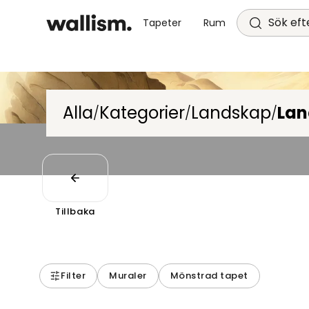
Sök efte
Tapeter
Rum
Alla
Kategorier
Landskap
Lan
/
/
/
Tillbaka
Filter
Muraler
Mönstrad tapet