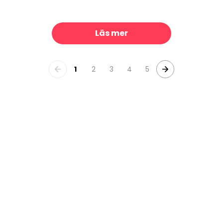
e Beach
Mountainscape Blue
329 kr/m²
329 kr/
Läs mer
1
2
3
4
5