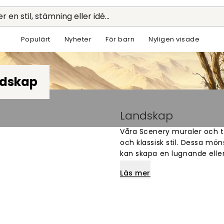
r en stil, stämning eller idé...
Populärt
Nyheter
För barn
Nyligen visade
dskap
Landskap
Våra Scenery muraler och ta
och klassisk stil. Dessa mö
kan skapa en lugnande elle
Läs mer