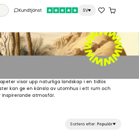
Kundtjänst
SV
peter visar upp naturliga landskap i en tidlös
nster kan ge en känsla av utomhus i ett rum och
r inspirerande atmosfär.
Sortera efter:
Populär