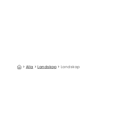
Clouds And Sea
Day at th
329 kr/m²
>
Alla
>
Landskap
>
Landskap