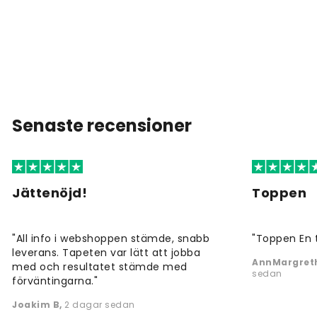
Senaste recensioner
Jättenöjd!
Toppen
"All info i webshoppen stämde, snabb
"Toppen En 
leverans. Tapeten var lätt att jobba
AnnMargreth
med och resultatet stämde med
sedan
förväntingarna."
Joakim B
,
2 dagar sedan