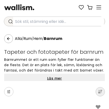
Sök stil, stämning eller idé...
Alla
Rum
Hem
Barnrum
/
/
/
Tapeter och fototapeter för barnrum
Barnrummet är ett rum som fyller fler funktioner än
de flesta. Det är en plats för lek, sömn, läxläsning och
fantasi, och det förändras i takt med att barnet växer.
Just det gör tapeten till ett smart val: rätt tapet kan
Läs mer
forma stämningen i rummet och ge det en tydlig
karaktär utan att kräva en total renovering när
smaken förändras.
En tapet till barnrum kan ta upp en hel vägg som
fondvägg, eller täcka fler ytor för ett mer inslutande