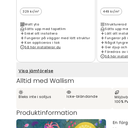
329 kr/m²
449 kr/m²
Matt yta
Strukturerad 
Sätts upp med tapetlim
Sätts upp me
Enkel att installera
Lätt att insta
Fungerar på väggar med lätt struktur
Fungerar på 
Kan appliceras i tak
Något tyngre
Så här installerar du
Ger djup och
Föredras av 
Så här instal
Visa jämförelse
Alltid med Wallism
Icke-bländande
Bleks inte i solljus
Miljövä
100% PV
Produktinformation
En färg