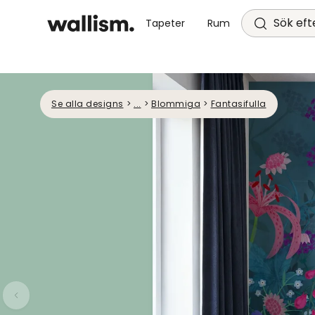
Sök efte
Tapeter
Rum
Se alla designs
>
...
>
Blommiga
>
Fantasifulla