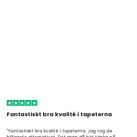
Fantastiskt bra kvalité i tapeterna
"Fantastiskt bra kvalité i tapeterna. Jag tog de
billigaste alternativet. Det man då bör tänka på