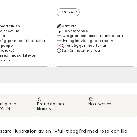
549 kr/m²
matt finish
Matt yta
d tapetlim
Självhäftande
llera
Avtagbar och enkel att installera
väggar med lätt struktur
Hyresgästvänligt alternativ
 papper
Ej för väggar med textur
 karaktär
Så här installerar du
inredningsarkitekter
lerar du
nlig och
Brandklassad
Non-woven
C-fri
klass A
stark illustration av en livfull trädgård med rosa och lila