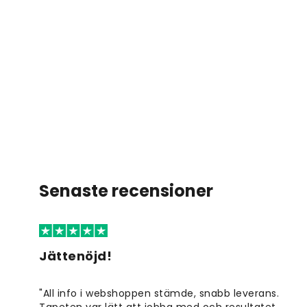
Senaste recensioner
Jättenöjd!
"All info i webshoppen stämde, snabb leverans.
Tapeten var lätt att jobba med och resultatet