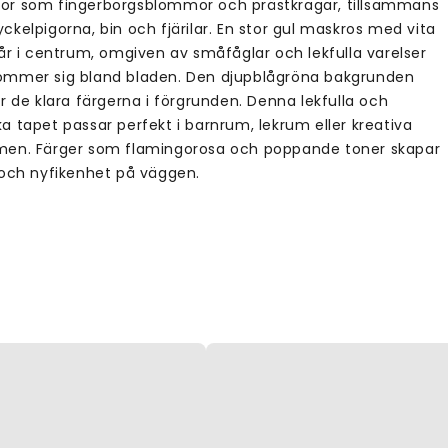
r som fingerborgsblommor och prästkragar, tillsammans
kelpigorna, bin och fjärilar. En stor gul maskros med vita
tår i centrum, omgiven av småfåglar och lekfulla varelser
mmer sig bland bladen. Den djupblågröna bakgrunden
r de klara färgerna i förgrunden. Denna lekfulla och
a tapet passar perfekt i barnrum, lekrum eller kreativa
en. Färger som flamingorosa och poppande toner skapar
 och nyfikenhet på väggen.