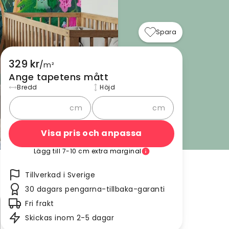
Spara
329 kr
/
m²
Ange tapetens mått
Bredd
Höjd
cm
cm
Visa pris och anpassa
Lägg till 7-10 cm extra marginal
Tillverkad i Sverige
30 dagars pengarna-tillbaka-garanti
Fri frakt
Skickas inom 2-5 dagar