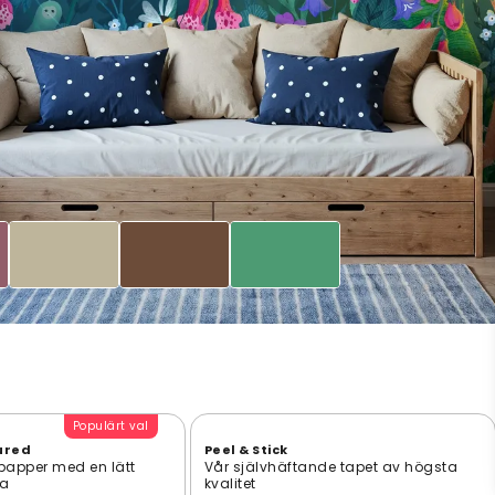
Populärt val
ured
Peel & Stick
 papper med en lätt
Vår självhäftande tapet av högsta
ta
kvalitet