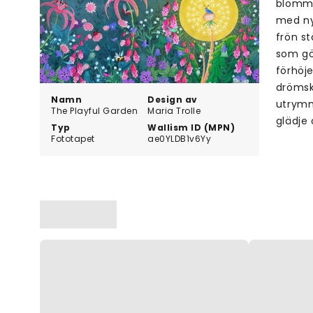
blommo
med nyc
frön s
som gö
förhöje
drömsk
Namn
Design av
utrymm
The Playful Garden
Maria Trolle
glädje
Typ
Wallism ID (MPN)
Fototapet
ae0YLDB1v6Yy