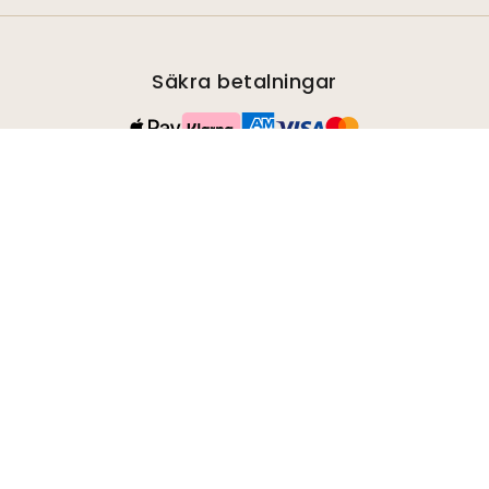
Säkra betalningar
Snabb och fri frakt
Beställningar skickas inom 2-5 dagar.
100 % nöjdhetsgaranti
Vi erbjuder alla våra kunder 30 dagars returrätt på
oinstallerade produkter.
TrustScore
4.8
Gå med i rörelsen
Bli Wallism-supporter för att hålla dig