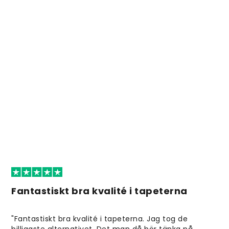
Fantastiskt bra kvalité i tapeterna
"Fantastiskt bra kvalité i tapeterna. Jag tog de
billigaste alternativet. Det man då bör tänka på