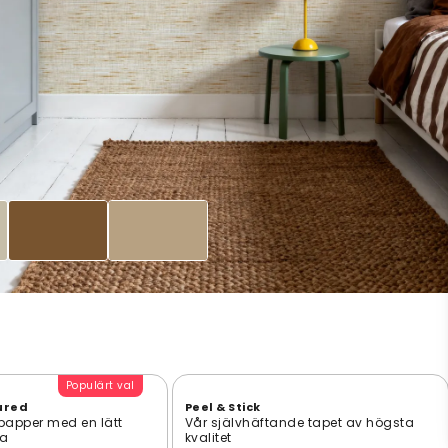
Populärt val
ured
Peel & Stick
 papper med en lätt
Vår självhäftande tapet av högsta
ta
kvalitet