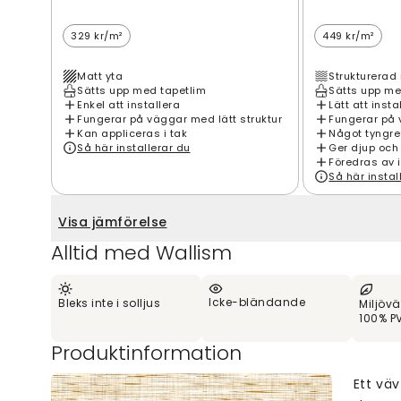
329 kr/m²
449 kr/m²
Matt yta
Strukturerad 
Sätts upp med tapetlim
Sätts upp me
Enkel att installera
Lätt att insta
Fungerar på väggar med lätt struktur
Fungerar på 
Kan appliceras i tak
Något tyngre
Så här installerar du
Ger djup och
Föredras av 
Så här instal
Visa jämförelse
Alltid med Wallism
Icke-bländande
Bleks inte i solljus
Miljövä
100% PV
Produktinformation
Ett väv