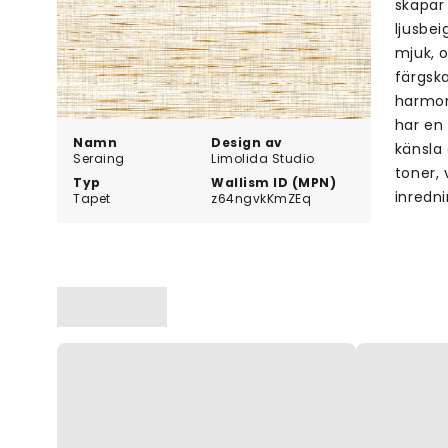
skapar
ljusbe
mjuk, 
färgska
harmon
har en
Namn
Design av
känsla
Seraing
Limolida Studio
toner,
Typ
Wallism ID (MPN)
inredni
Tapet
z64ngvkKmZEq