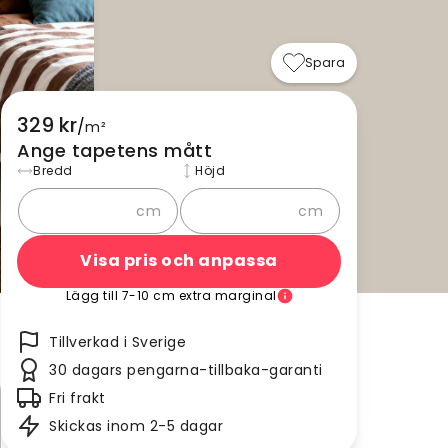
Spara
329 kr
/
m²
Ange tapetens mått
Bredd
Höjd
cm
cm
Visa pris och anpassa
Lägg till 7-10 cm extra marginal
Tillverkad i Sverige
30 dagars pengarna-tillbaka-garanti
Fri frakt
Skickas inom 2-5 dagar