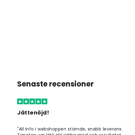
Senaste recensioner
Jättenöjd!
"All info i webshoppen stämde, snabb leverans.
Tapeten var lätt att jobba med och resultatet