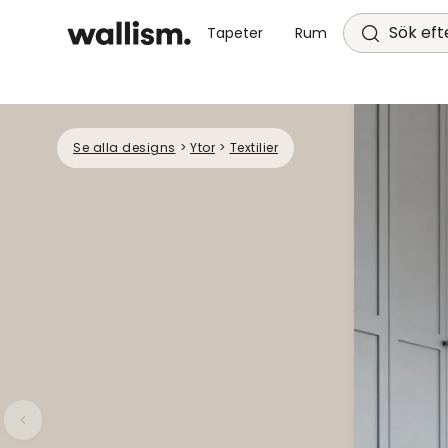
Sök efte
Tapeter
Rum
Se alla designs
>
Ytor
>
Textilier