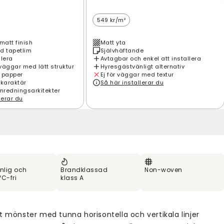
549 kr/m²
matt finish
Matt yta
d tapetlim
Självhäftande
llera
Avtagbar och enkel att installera
väggar med lätt struktur
Hyresgästvänligt alternativ
 papper
Ej för väggar med textur
 karaktär
Så här installerar du
inredningsarkitekter
lerar du
nlig och
Brandklassad
Non-woven
C-fri
klass A
t mönster med tunna horisontella och vertikala linjer