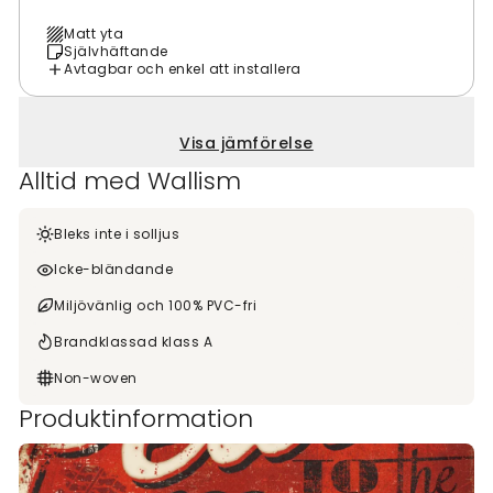
Matt yta
Självhäftande
Avtagbar och enkel att installera
Visa jämförelse
Alltid med Wallism
Bleks inte i solljus
Icke-bländande
Miljövänlig och 100% PVC-fri
Brandklassad klass A
Non-woven
Produktinformation