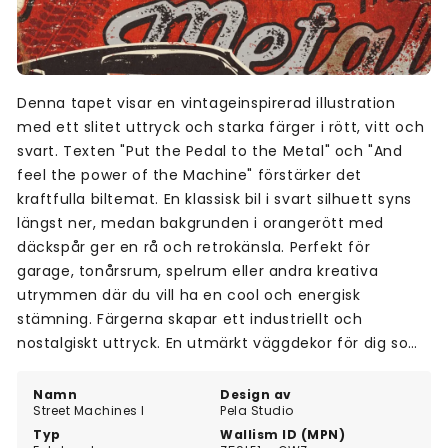
Denna tapet visar en vintageinspirerad illustration
med ett slitet uttryck och starka färger i rött, vitt och
svart. Texten "Put the Pedal to the Metal" och "And
feel the power of the Machine" förstärker det
kraftfulla biltemat. En klassisk bil i svart silhuett syns
längst ner, medan bakgrunden i orangerött med
däckspår ger en rå och retrokänsla. Perfekt för
garage, tonårsrum, spelrum eller andra kreativa
utrymmen där du vill ha en cool och energisk
stämning. Färgerna skapar ett industriellt och
nostalgiskt uttryck. En utmärkt väggdekor för dig som
älskar bilar, vintage och streetkultur.
Namn
Design av
Street Machines I
Pela Studio
Typ
Wallism ID (MPN)