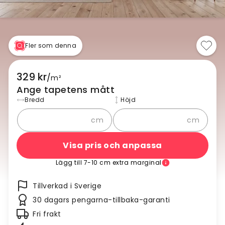
Fler som denna
329 kr
/
m²
Ange tapetens mått
Bredd
Höjd
cm
cm
Visa pris och anpassa
Lägg till 7-10 cm extra marginal
Tillverkad i Sverige
30 dagars pengarna-tillbaka-garanti
Fri frakt