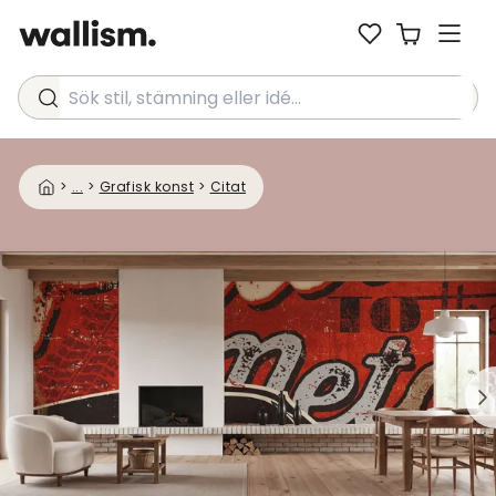
Sök stil, stämning eller idé...
>
...
>
Grafisk konst
>
Citat