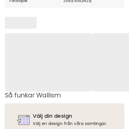
Fototapet
Z59LE1ooQWZq
Så funkar Wallism
Välj din design
Välj en design från våra samlingar.