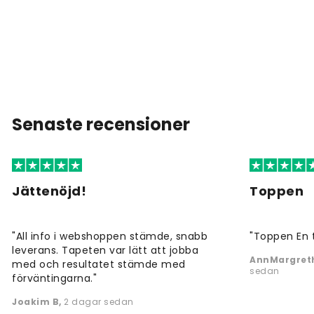
Senaste recensioner
Jättenöjd!
Toppen
"All info i webshoppen stämde, snabb
"Toppen En 
leverans. Tapeten var lätt att jobba
AnnMargreth
med och resultatet stämde med
sedan
förväntingarna."
Joakim B
,
2 dagar sedan