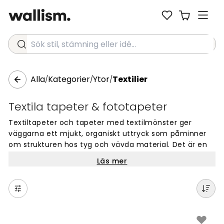
Sök stil, stämning eller idé...
Alla
Kategorier
Ytor
Textilier
/
/
/
Textila tapeter & fototapeter
Textiltapeter och tapeter med textilmönster ger
väggarna ett mjukt, organiskt uttryck som påminner
om strukturen hos tyg och vävda material. Det är en
stil som passar den som vill ha en varm, ombonad
Läs mer
känsla i rummet utan att tynga väggen med faktisk
textil. Mönstren varierar från diskreta linneinspirerade
ytor till grovare canvasliknande strukturer, och det
finns alternativ för de flesta inredningsstilar.
I sovrummet fungerar textilmönstrade tapeter ofta