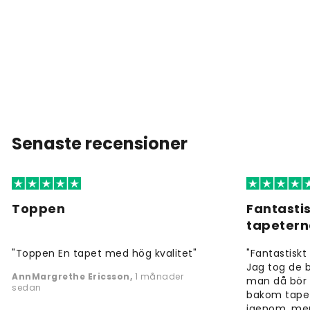
Senaste recensioner
Toppen
Fantastis
tapeter
"Toppen En tapet med hög kvalitet"
"Fantastiskt 
Jag tog de b
AnnMargrethe Ericsson
,
1 månader
man då bör 
sedan
bakom tapet
igenom, men f