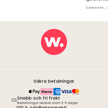
Catherine
,
1
Säkra betalningar
Snabb och fri frakt
Beställningar skickas inom 2-5 dagar.
100 % nöjdhetsgaranti