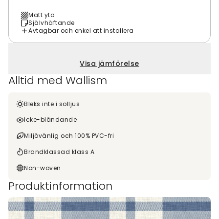
Matt yta
Självhäftande
Avtagbar och enkel att installera
Visa jämförelse
Alltid med Wallism
Bleks inte i solljus
Icke-bländande
Miljövänlig och 100% PVC-fri
Brandklassad klass A
Non-woven
Produktinformation