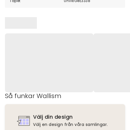
Tapet
0nVklGeE3338
Så funkar Wallism
Välj din design
Välj en design från våra samlingar.