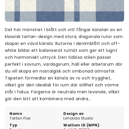
Det här mönstret i blått och vitt fångar känslan av en
klassisk tartan-design med stora, diagonala rutor som
skapar en vävd känsla. Rutorna i denimblått och off-
white bildar ett balanserat rutnät som ger ett lugnt
och harmoniskt uttryck. Den tidlösa stilen passar
perfekt i sovrum, vardagsrum, hall eller arbetsrum där
du vill skapa en nostalgisk och ombonad atmosfär.
Tapeten förmedlar en känsla av ro och trygghet,
vilket gör den idealisk för rum där stillhet och värme
står i fokus. Färgerna är neutrala men levande, vilket
gör den lätt att kombinera med andra
inredningselement.
Namn
Design av
Tartan Flax
Limolida Studio
Typ
Wallism ID (MPN)