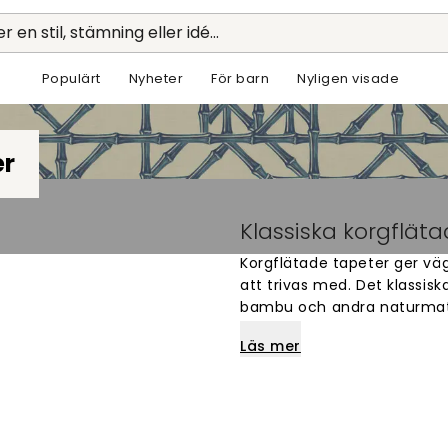
r en stil, stämning eller idé...
Populärt
Nyheter
För barn
Nyligen visade
er
Klassiska korgflät
Korgflätade tapeter ger vä
att trivas med. Det klassisk
bambu och andra naturmater
att det känns tungt eller öv
Läs mer
flesta hem.
Flätade tapeter passar fi
också fungera bra i hallen.
korgflätat mönster till en