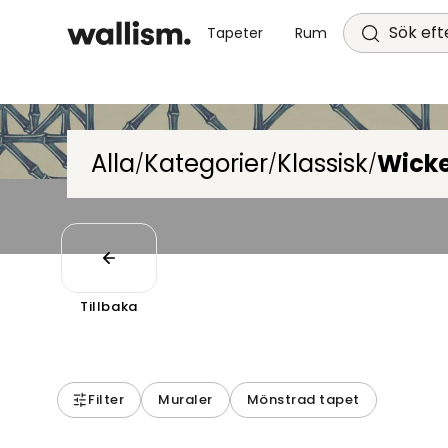
Sök efte
Tapeter
Rum
Alla
Kategorier
Klassisk
Wick
/
/
/
Tillbaka
Filter
Muraler
Mönstrad tapet