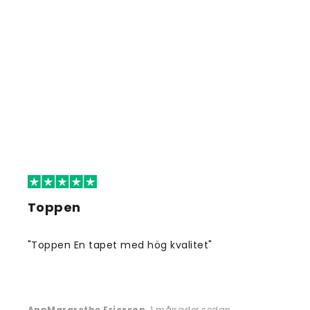
Toppen
"Toppen En tapet med hög kvalitet"
AnnMargrethe Ericsson
,
1 månader sedan