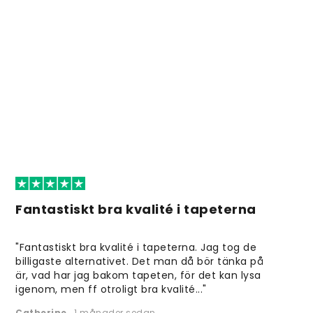
Fantastiskt bra kvalité i tapeterna
"Fantastiskt bra kvalité i tapeterna. Jag tog de
billigaste alternativet. Det man då bör tänka på
är, vad har jag bakom tapeten, för det kan lysa
igenom, men ff otroligt bra kvalité..."
Catherine
,
1 månader sedan