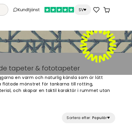
Kundtjänst
SV
ade tapeter & fototapeter
ggarna en varm och naturlig känsla som är lätt
a flätade mönstret för tankarna till rotting,
ial, och skapar en taktil karaktär i rummet utan
erdrivet. Det är en tidlös stil som fungerar bra i de
nt i vardagsrummet och sovrummet, men kan
Sortera efter:
Populär
 Som fondvägg i ett vardagsrum bidrar ett
 ombonad och inbjudande stämning. I sovrummet