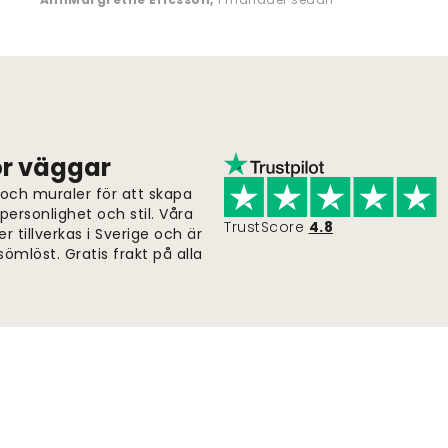
för väggar
 och muraler för att skapa
ersonlighet och stil. Våra
TrustScore
4.8
er tillverkas i Sverige och är
ömlöst. Gratis frakt på alla
Snabb och fri frakt
Beställningar skickas inom 2-5 dagar.