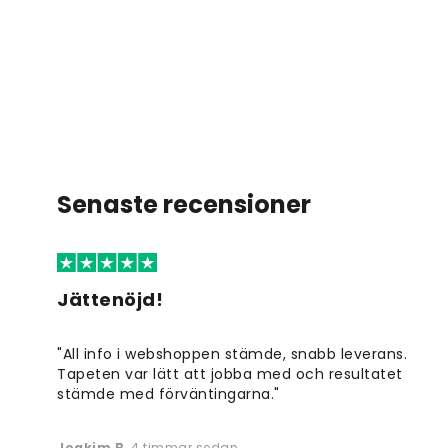
Senaste recensioner
Jättenöjd!
"All info i webshoppen stämde, snabb leverans.
Tapeten var lätt att jobba med och resultatet
stämde med förväntingarna."
Joakim B
,
4 timmar sedan