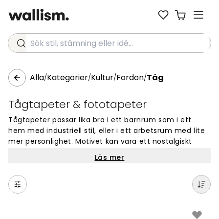
Sök stil, stämning eller idé...
Alla
Kategorier
Kultur
Fordon
Tåg
/
/
/
/
Tågtapeter & fototapeter
Tågtapeter passar lika bra i ett barnrum som i ett
hem med industriell stil, eller i ett arbetsrum med lite
mer personlighet. Motivet kan vara ett nostalgiskt
ånglok med ångmoln, ett modernt tåg i rörelse eller
Läs mer
ett stämningsfullt järnvägslandskap som sträcker sig
längs väggen. Det är ett motiv som ofta fungerar
bättre som fondvägg än som heltäckande tapet, men
det beror helt på rummet.
I ett barnrum är tågtapeter ett naturligt val, gärna i