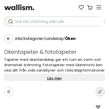
Sök stil, stämning eller idé...
Alla
Kategorier
Landskap
Öken
/
/
/
Ökentapeter & fototapeter
Tapeter med ökenlandskap ger ett rum en varm och
dramatisk stämning. Fototapeter med ökenmotiv kan
visa allt från vida sanddyner och röda klippformationer
till solnedgångsfärger som sprider sig över hela
Läs mer
väggytan. Det är ett motiv som drar blicken till sig och
ger väggen en tydlig prägel.
Som fondvägg i vardagsrummet fungerar ökentapeter
ofta fint, särskilt bakom en soffa eller ett TV-möbel.
Motivet ger rummet djup och karaktär utan att ta