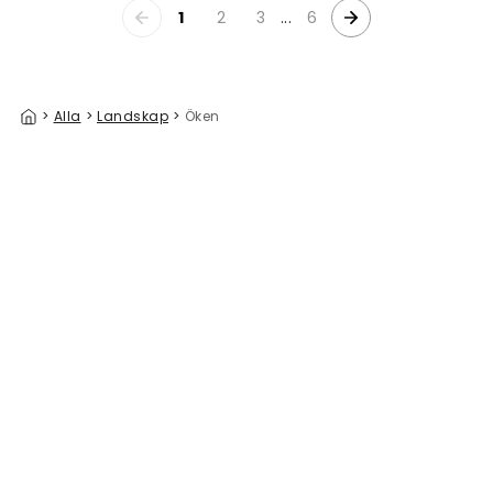
1
2
3
...
6
>
Alla
>
Landskap
>
Öken