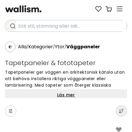
Sök stil, stämning eller idé...
Alla
Kategorier
Ytor
Väggpaneler
/
/
/
Tapetpaneler & fototapeter
Tapetpaneler ger väggen en arkitektonisk känsla utan
att behöva installera riktiga väggpaneler eller
lambrisering. Med tapeter som återger klassiska
panelmönster eller moderna geometriska ramar kan
Läs mer
du skapa ett välordnat och personligt rum, oavsett
om du väljer hall, vardagsrum, sovrum eller arbetsrum.
Som fondvägg fungerar en tapetpanel ofta fint
bakom soffan eller bakom sängen, men panelmönster
kan också passa längs en hel vägg för ett mer