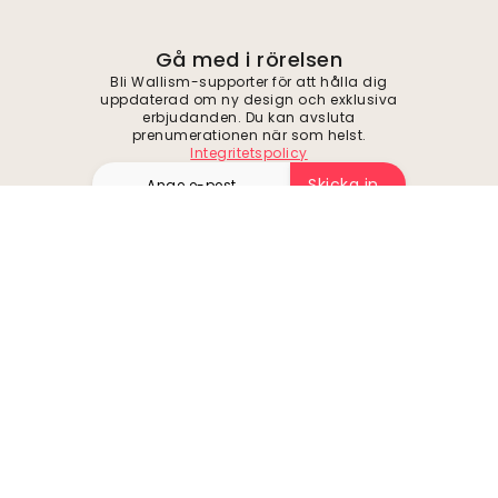
Gå med i rörelsen
Bli Wallism-supporter för att hålla dig
uppdaterad om ny design och exklusiva
erbjudanden. Du kan avsluta
prenumerationen när som helst.
Integritetspolicy
Skicka in
Följ oss för inspiration och framtida
erbjudanden