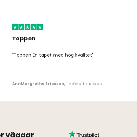
Toppen
"Toppen En tapet med hög kvalitet"
AnnMargrethe Ericsson
,
1 månader sedan
för väggar