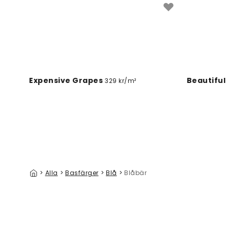
Expensive Grapes
Beautiful
329 kr/m²
>
Alla
>
Basfärger
>
Blå
>
Blåbär