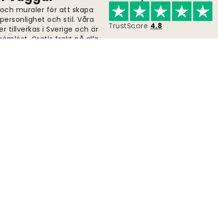
 och muraler för att skapa
ersonlighet och stil. Våra
TrustScore
4.8
er tillverkas i Sverige och är
ömlöst. Gratis frakt på alla
Snabb och fri frakt
Beställningar skickas inom 2-5 dagar.
Skicka in
Följ oss för i