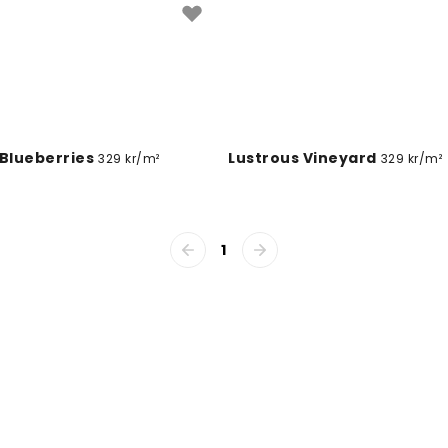
blåbärsfärgade fototapeter
kombination med ljusare mö
Färgen fungerar fint i mod
och i mer eklektiska inredn
eller koppar passar väl till
kork och limmad ek. Textilie
 Blueberries
Lustrous Vineyard
329 kr/m²
329 kr/m²
komplettera färgen utan at
Eftersom tapeter från Walli
använda blåbärsfärgen som 
1
rummet.