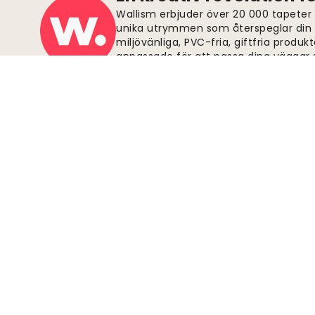
Wallism erbjuder över 20 000 tapeter
unika utrymmen som återspeglar din p
miljövänliga, PVC-fria, giftfria produkt
anpassade för att passa dina väggar s
beställningar.
Säkra betalningar
Gå med i rörelsen
Bli Wallism-supporter för att hålla dig
uppdaterad om ny design och exklusiva
erbjudanden. Du kan avsluta
prenumerationen när som helst.