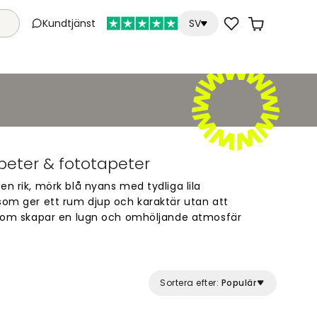
Kundtjänst
SV
peter & fototapeter
en rik, mörk blå nyans med tydliga lila
som ger ett rum djup och karaktär utan att
h som skapar en lugn och omhöljande atmosfär
ljusare nyanser.
r färgen bra som fondvägg bakom sängen, gärna
r i linne, bomull eller sammet i toner av off-
Sortera efter:
Populär
Den mörka blåtonen dämpar ljuset och bidrar till
t på ett behagligt sätt. I vardagsrummet kan