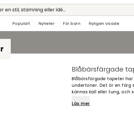
r en stil, stämning eller idé...
Populärt
Nyheter
För barn
Nyligen visade
r
Blåbärsfärgade ta
Blåbärsfärgade tapeter har 
undertoner. Det är en färg 
kännas kall eller tung, oc
som är svår att uppnå med 
Läs mer
I sovrummet passar den hä
i kombination med sängkläde
white, sand eller rostrött. 
ett rum som känns avskärma