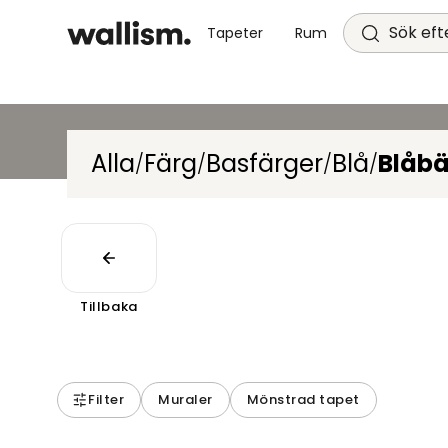
Sök efte
Tapeter
Rum
Alla
Färg
Basfärger
Blå
Blåbä
/
/
/
/
Tillbaka
Filter
Muraler
Mönstrad tapet