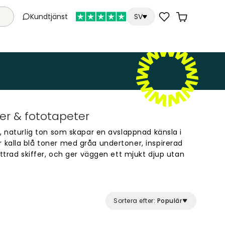
Kundtjänst
SV
er & fototapeter
, naturlig ton som skapar en avslappnad känsla i
kalla blå toner med gråa undertoner, inspirerad
ittrad skiffer, och ger väggen ett mjukt djup utan
m och vardagsrum där man vill ha en rofylld
så fint i ett hemmakontor där en lugn och
Sortera efter:
Populär
. Stenblå kan användas som fondvägg för att
lera väggar om man vill ha ett mer omslutande