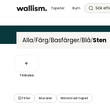
Sök efte
Tapeter
Rum
Alla
Färg
Basfärger
Blå
Sten
/
/
/
/
Tillbaka
Filter
Muraler
Mönstrad tapet