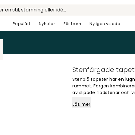
r en stil, stämning eller idé...
Populärt
Nyheter
För barn
Nyligen visade
Stenfärgade tapet
Stenblå tapeter har en lugn
rummet. Färgen kombinerar 
av slipade flodstenar och v
att dominera helheten.
Läs mer
Nyansen passar bra i sovru
bakgrund, men fungerar ock
samlad miljö är välkommen
rama in ett rum, eller på f