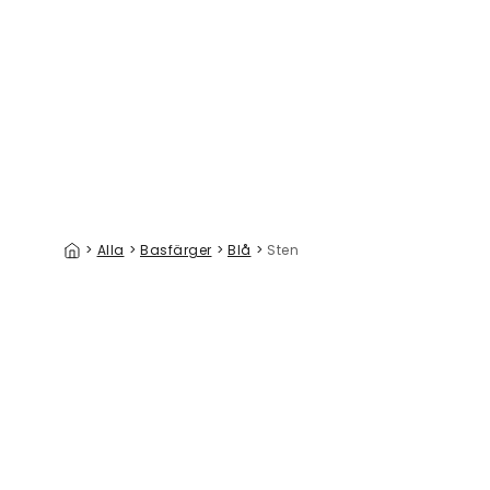
Just Living the Dream
Feels Lik
329 kr/m²
>
Alla
>
Basfärger
>
Blå
>
Sten