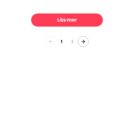
e Home
Jongo
329 kr/m²
329 kr/m²
Läs mer
1
2