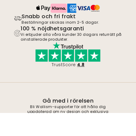
Snabb och fri frakt
Beställningar skickas inom 2-5 dagar.
100 % nöjdhetsgaranti
Vi erbjuder alla våra kunder 30 dagars returrätt på
oinstallerade produkter.
TrustScore
4.8
Gå med i rörelsen
Bli Wallism-supporter för att hålla dig
uppdaterad om ny design och exklusiva
erbjudanden. Du kan avsluta
prenumerationen när som helst.
Integritetspolicy
Skicka in