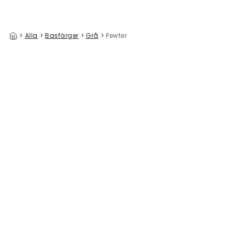
>
Alla
>
Basfärger
>
Grå
>
Pewter