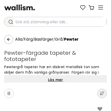
Sök stil, stämning eller idé...
Alla
Färg
Basfärger
Grå
Pewter
/
/
/
/
Pewter-färgade tapeter &
fototapeter
Pewtergrå tapeter har en diskret metallisk ton som
skiljer dem från vanliga grånyanser. Färgen rör sig i
gränslandet mellan silver och grå, och den uppfattas
Läs mer
lite olika beroende på ljuset i rummet. I naturligt
dagsljus träder den svala undertonen fram tydligare,
medan varmare belysning dämpar det metalliska
inslaget och gör nyansen något djupare.