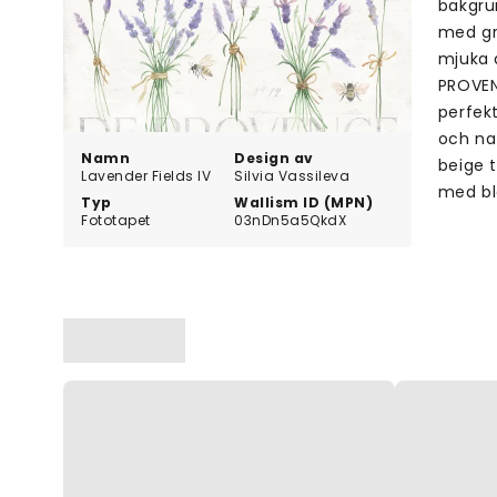
bakgru
med gr
mjuka 
PROVENC
perfekt
och na
Namn
Design av
beige t
Lavender Fields IV
Silvia Vassileva
med bl
Typ
Wallism ID (MPN)
Fototapet
03nDn5a5QkdX