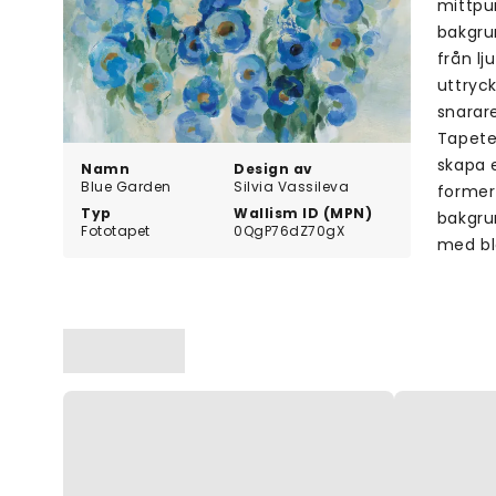
mittpu
bakgru
från lj
uttryck
snarare
Tapeten
skapa 
Namn
Design av
Blue Garden
Silvia Vassileva
former
Typ
Wallism ID (MPN)
bakgru
Fototapet
0QgP76dZ70gX
med bl