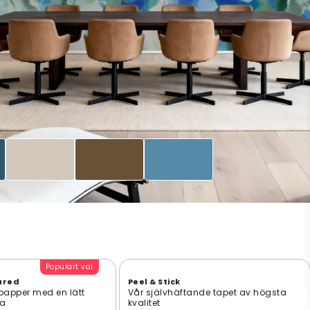
Populärt val
ured
Peel & Stick
 papper med en lätt
Vår självhäftande tapet av högsta
ta
kvalitet