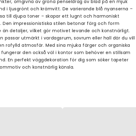
nkter, omgivna av gröna penseldrag av blad på en mjuk
nd i ljusgrönt och krämvitt. De varierande blå nyanserna –
usa till djupa toner – skapar ett lugnt och harmoniskt
. Den impressionistiska stilen betonar färg och form
 än detaljer, vilket gör motivet levande och konstnärligt.
 passar utmärkt i vardagsrum, sovrum eller hall där du vill
en rofylld atmosfär. Med sina mjuka färger och organiska
 fungerar den också väl i kontor som behöver en stillsam
nd. En perfekt väggdekoration för dig som söker tapeter
ommotiv och konstnärlig känsla.