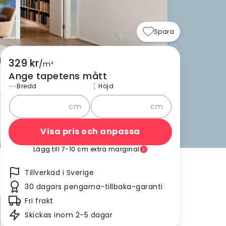
Spara
329 kr
/
m²
Ange tapetens mått
Bredd
Höjd
cm
cm
Visa pris och anpassa
Lägg till 7-10 cm extra marginal
Tillverkad i Sverige
30 dagars pengarna-tillbaka-garanti
Fri frakt
Skickas inom 2-5 dagar