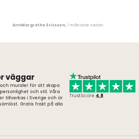
AnnMargrethe Ericsson
,
1 månader sedan
för väggar
 och muraler för att skapa
ersonlighet och stil. Våra
TrustScore
4.8
er tillverkas i Sverige och är
ömlöst. Gratis frakt på alla