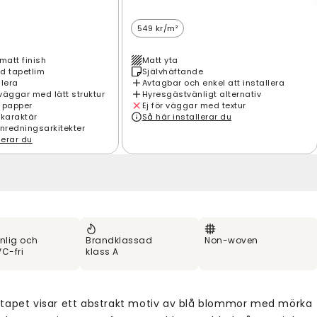
549 kr/m²
matt finish
Matt yta
d tapetlim
Självhäftande
llera
Avtagbar och enkel att installera
väggar med lätt struktur
Hyresgästvänligt alternativ
 papper
Ej för väggar med textur
 karaktär
Så här installerar du
inredningsarkitekter
lerar du
nlig och
Brandklassad
Non-woven
C-fri
klass A
tapet visar ett abstrakt motiv av blå blommor med mörka