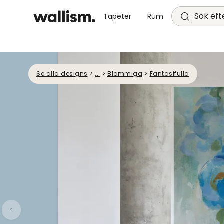
Sök efte
Tapeter
Rum
Se alla designs
>
...
>
Blommiga
>
Fantasifulla