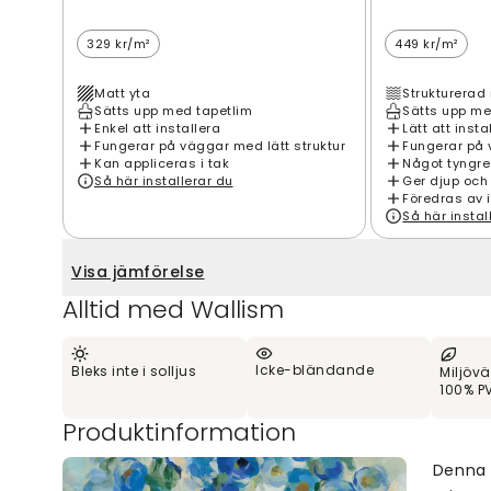
329 kr/m²
449 kr/m²
Matt yta
Strukturerad 
Sätts upp med tapetlim
Sätts upp me
Enkel att installera
Lätt att insta
Fungerar på väggar med lätt struktur
Fungerar på 
Kan appliceras i tak
Något tyngre
Så här installerar du
Ger djup och
Föredras av 
Så här instal
Visa jämförelse
Alltid med Wallism
Icke-bländande
Bleks inte i solljus
Miljövä
100% PV
Produktinformation
Denna 