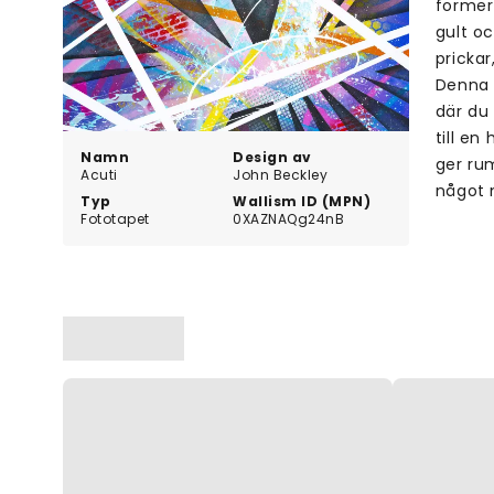
former 
gult o
prickar
Denna 
där du 
till en
Namn
Design av
ger ru
Acuti
John Beckley
något 
Typ
Wallism ID (MPN)
Fototapet
0XAZNAQg24nB