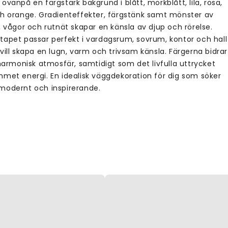
ovanpå en färgstark bakgrund i blått, mörkblått, lila, rosa,
ch orange. Gradienteffekter, färgstänk samt mönster av
, vågor och rutnät skapar en känsla av djup och rörelse.
tapet passar perfekt i vardagsrum, sovrum, kontor och hall
vill skapa en lugn, varm och trivsam känsla. Färgerna bidrar
 harmonisk atmosfär, samtidigt som det livfulla uttrycket
mmet energi. En idealisk väggdekoration för dig som söker
modernt och inspirerande.