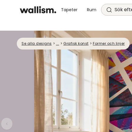
Sök efte
Tapeter
Rum
Se alla designs
>
...
>
Grafisk konst
>
Former och linjer