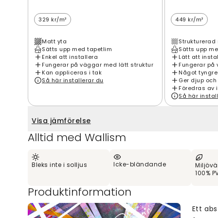
329 kr/m²
449 kr/m²
Matt yta
Strukturerad 
Sätts upp med tapetlim
Sätts upp me
Enkel att installera
Lätt att insta
Fungerar på väggar med lätt struktur
Fungerar på 
Kan appliceras i tak
Något tyngre
Så här installerar du
Ger djup och
Föredras av 
Så här instal
Visa jämförelse
Alltid med Wallism
Icke-bländande
Bleks inte i solljus
Miljövä
100% PV
Produktinformation
Ett abs