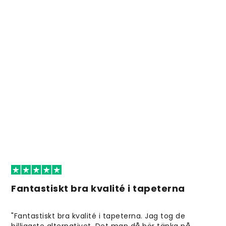
Fantastiskt bra kvalité i tapeterna
"Fantastiskt bra kvalité i tapeterna. Jag tog de
billigaste alternativet. Det man då bör tänka på