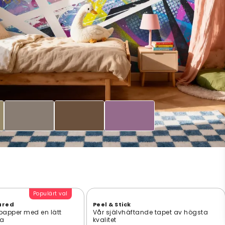
Populärt val
ured
Peel & Stick
 papper med en lätt
Vår självhäftande tapet av högsta
ta
kvalitet