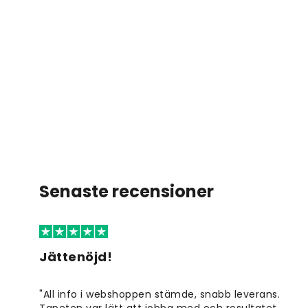
Senaste recensioner
Jättenöjd!
"All info i webshoppen stämde, snabb leverans.
Tapeten var lätt att jobba med och resultatet