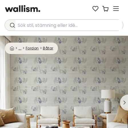
Sök stil, stämning eller idé...
>
...
>
Fordon
>
Båtar