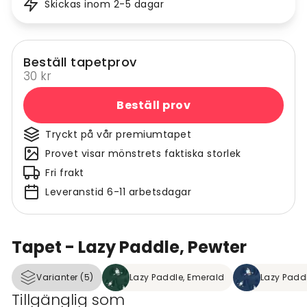
Skickas inom 2-5 dagar
Beställ tapetprov
30 kr
Beställ prov
Tryckt på vår premiumtapet
Provet visar mönstrets faktiska storlek
Fri frakt
Leveranstid 6-11 arbetsdagar
Tapet - Lazy Paddle, Pewter
Varianter (5)
Lazy Paddle, Emerald
Lazy Paddl
Tillgänglig som