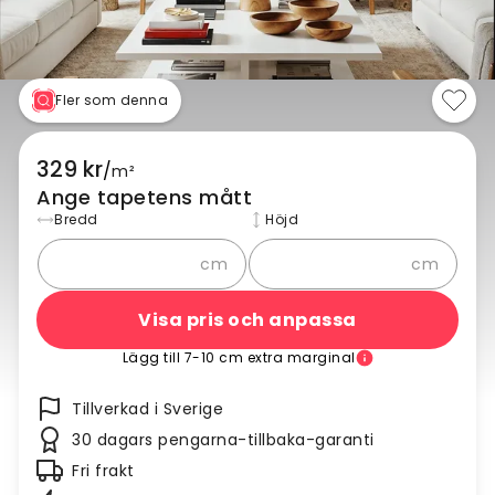
Fler som denna
329 kr
/
m²
Ange tapetens mått
Bredd
Höjd
cm
cm
Visa pris och anpassa
Lägg till 7-10 cm extra marginal
Tillverkad i Sverige
30 dagars pengarna-tillbaka-garanti
Fri frakt