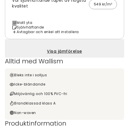
Vår självhäftande tapet av högsta
549 kr/m²
kvalitet
Matt yta
Självhäftande
Avtagbar och enkel att installera
Visa jämförelse
Alltid med Wallism
Bleks inte i solljus
Icke-bländande
Miljövänlig och 100% PVC-fri
Brandklassad klass A
Non-woven
Produktinformation