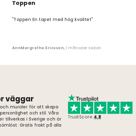
Toppen
"Toppen En tapet med hög kvalitet"
AnnMargrethe Ericsson
,
1 månader sedan
för väggar
 och muraler för att skapa
ersonlighet och stil. Våra
TrustScore
4.8
er tillverkas i Sverige och är
ömlöst. Gratis frakt på alla