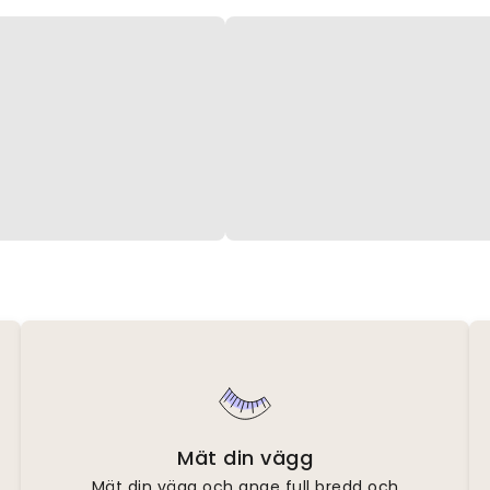
Mät din vägg
Mät din vägg och ange full bredd och