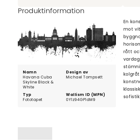
Produktinformation
En kons
mot vi
byggna
horison
rått oc
vardag
stämni
Namn
Design av
kolgråt
Havana Cuba
Michael Tompsett
konstn
Skyline Black &
White
klassi
Typ
Wallism ID (MPN)
sofisti
Fototapet
0Y1z94GP1dM9