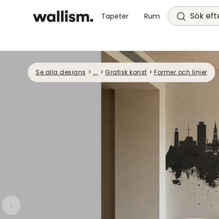
Sök efte
Tapeter
Rum
Se alla designs
>
...
>
Grafisk konst
>
Former och linjer