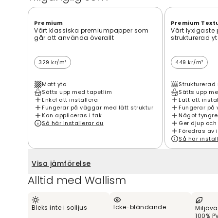
Premium
Premium Text
Vårt klassiska premiumpapper som
Vårt lyxigaste
går att använda överallt
strukturerad y
329 kr/m²
449 kr/m²
Matt yta
Strukturerad 
Sätts upp med tapetlim
Sätts upp me
Enkel att installera
Lätt att insta
Fungerar på väggar med lätt struktur
Fungerar på 
Kan appliceras i tak
Något tyngre
Så här installerar du
Ger djup och
Föredras av 
Så här instal
Visa jämförelse
Alltid med Wallism
Icke-bländande
Bleks inte i solljus
Miljövä
100% PV