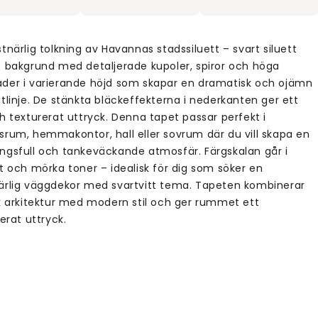
tnärlig tolkning av Havannas stadssiluett – svart siluett
t bakgrund med detaljerade kupoler, spiror och höga
der i varierande höjd som skapar en dramatisk och ojämn
tlinje. De stänkta bläckeffekterna i nederkanten ger ett
h texturerat uttryck. Denna tapet passar perfekt i
srum, hemmakontor, hall eller sovrum där du vill skapa en
ngsfull och tankeväckande atmosfär. Färgskalan går i
t och mörka toner – idealisk för dig som söker en
ärlig väggdekor med svartvitt tema. Tapeten kombinerar
sk arkitektur med modern stil och ger rummet ett
kerat uttryck.