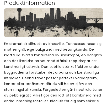
Produktinformation
En dramatisk silhuett av Knoxville, Tennessee reser sig
mot en gråbeige bakgrund med betongkänsla. De
kraftfulla svarta konturerna av skyskrapor, en hängbro
och det ikoniska tornet med sfärisk topp skapar ett
konstnärligt uttryck. Den subtila stänkeffekten under
byggnaderna förstärker det urbana och konstnärliga
intrycket. Denna tapet passar perfekt i vardagsrum,
kontor eller tonårsrum där du vill ha en djärv och
stämningsfull känsla. Färgpaletten går i neutrala toner
av pebblegrått, vilket gör den lätt att kombinera med
andra inredningsdetaljer. Idealisk för dig som söker en
tapet med konstnärlig stadssilhuett och stark visuell