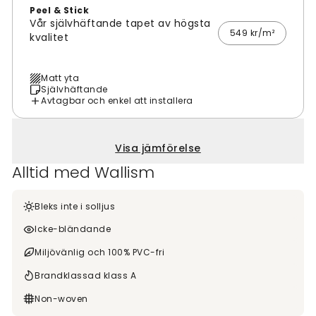
Peel & Stick
Vår självhäftande tapet av högsta
549 kr/m²
kvalitet
Matt yta
Självhäftande
Avtagbar och enkel att installera
Visa jämförelse
Alltid med Wallism
Bleks inte i solljus
Icke-bländande
Miljövänlig och 100% PVC-fri
Brandklassad klass A
Non-woven