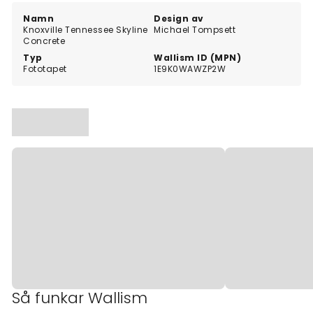
närvaro.
Namn
Design av
Knoxville Tennessee Skyline
Michael Tompsett
Concrete
Typ
Wallism ID (MPN)
Fototapet
1E9K0WAWZP2W
Så funkar Wallism