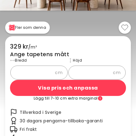
Fler som denna
329 kr
/
m²
Ange tapetens mått
Bredd
Höjd
cm
cm
Visa pris och anpassa
Lägg till 7-10 cm extra marginal
Tillverkad i Sverige
30 dagars pengarna-tillbaka-garanti
Fri frakt