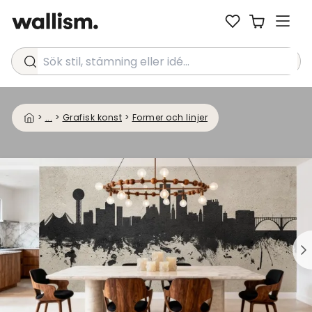
Sök stil, stämning eller idé...
>
...
>
Grafisk konst
>
Former och linjer