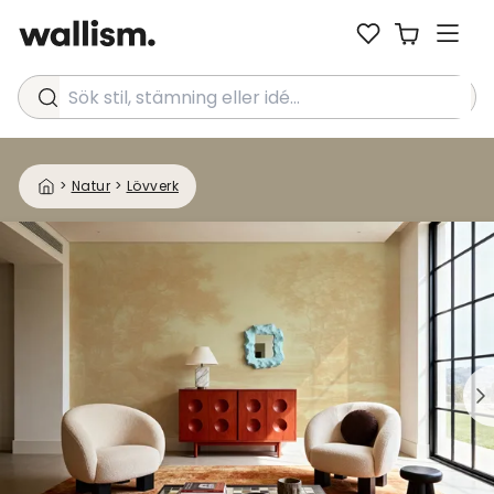
Sök stil, stämning eller idé...
>
Natur
>
Lövverk