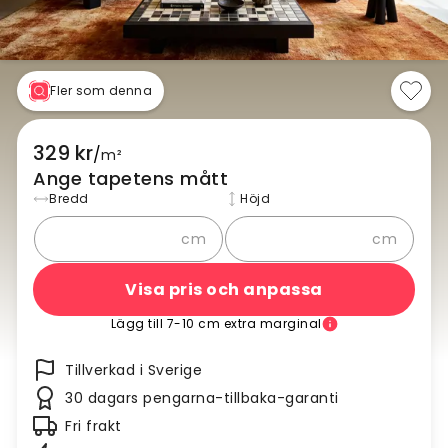
Fler som denna
329 kr
/
m²
Ange tapetens mått
Bredd
Höjd
cm
cm
Visa pris och anpassa
Lägg till 7-10 cm extra marginal
Tillverkad i Sverige
30 dagars pengarna-tillbaka-garanti
Fri frakt