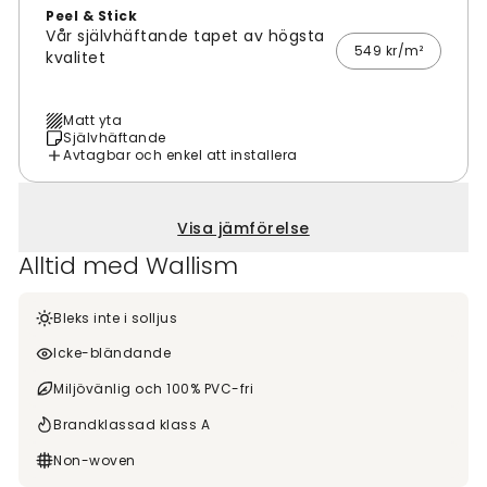
Peel & Stick
Vår självhäftande tapet av högsta
549 kr/m²
kvalitet
Matt yta
Självhäftande
Avtagbar och enkel att installera
Visa jämförelse
Alltid med Wallism
Bleks inte i solljus
Icke-bländande
Miljövänlig och 100% PVC-fri
Brandklassad klass A
Non-woven