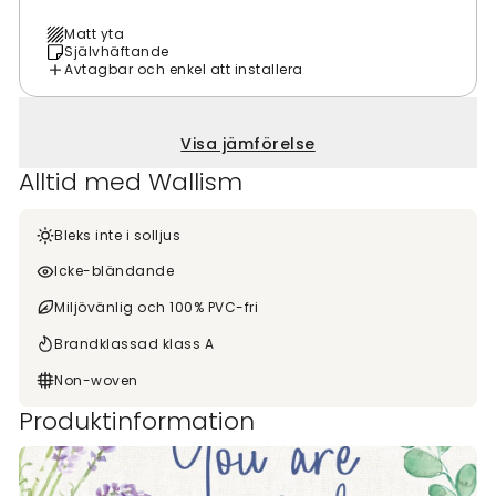
Matt yta
Självhäftande
Avtagbar och enkel att installera
Visa jämförelse
Alltid med Wallism
Bleks inte i solljus
Icke-bländande
Miljövänlig och 100% PVC-fri
Brandklassad klass A
Non-woven
Produktinformation