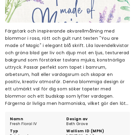
Färgstark och inspirerande akvarellmålning med
blommor i rosa, rött och gult runt texten "You are
made of Magic" i elegant blå skrift. Lila lavendelkvistar
och gröna blad ger liv och djup mot en ljus, texturerad
bakgrund som förstärker tavlans mjuka, konstnärliga
uttryck. Passar perfekt som tapet i barnrum,
arbetsrum, hall eller vardagsrum och skapar en
positiv, kreativ atmosfär. Denna blommiga design är
ett utmärkt val för dig som söker tapeter med
blommor och ett budskap som lyfter vardagen.
Färgerna är livliga men harmoniska, vilket gör den lätt
att matcha med olika inredningsstilar.
Namn
Design av
Fresh Floral IV
Beth Grove
Typ
Wallism ID (MPN)