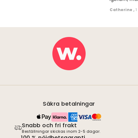
Catherine
,
1
Säkra betalningar
Snabb och fri frakt
Beställningar skickas inom 2-5 dagar.
100 % nöjdhetsgaranti