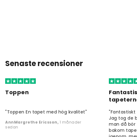
Senaste recensioner
Toppen
Fantastis
tapeter
"Toppen En tapet med hög kvalitet"
"Fantastiskt 
Jag tog de b
AnnMargrethe Ericsson
,
1 månader
man då bör 
sedan
bakom tapet
igenom, men f