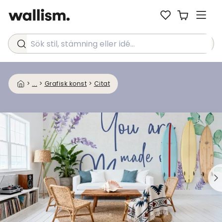
Sök stil, stämning eller idé...
>
...
>
Grafisk konst
>
Citat