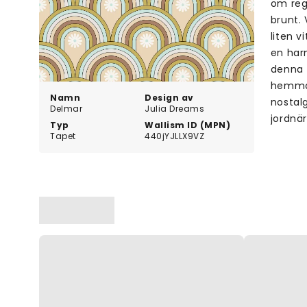
om regn
brunt.
liten 
en har
denna 
hemmak
Namn
Design av
nostalg
Delmar
Julia Dreams
jordnä
Typ
Wallism ID (MPN)
Tapet
440jYJLLX9VZ