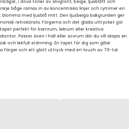
bågar, i dova toner av olivgrönt, beige, ljusblått och
 Varje båge ramas in av koncentriska linjer och rymmer en
vit blomma med ljusblå mitt. Den ljusbeiga bakgrunden ger
monisk retrokänsla. Färgerna och det glada uttrycket gör
tapet perfekt för barnrum, lekrum eller kreativa
ontor. Passar även i hall eller sovrum där du vill skapa en
isk och lekfull stämning. En tapet för dig som gillar
ra färger och ett glatt uttryck med en touch av 70-tal.