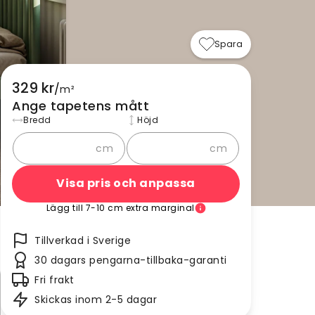
Spara
329 kr
/
m²
Ange tapetens mått
Bredd
Höjd
cm
cm
Visa pris och anpassa
Lägg till 7-10 cm extra marginal
Tillverkad i Sverige
30 dagars pengarna-tillbaka-garanti
Fri frakt
Skickas inom 2-5 dagar