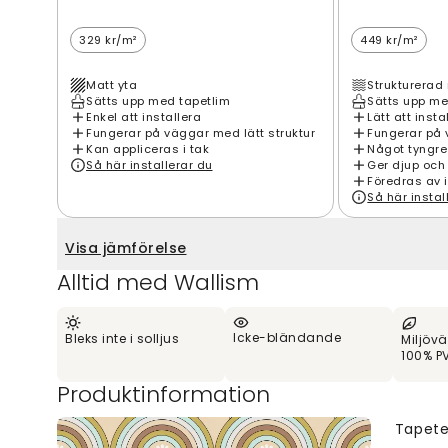
329 kr/m²
449 kr/m²
Matt yta
Strukturerad 
Sätts upp med tapetlim
Sätts upp me
Enkel att installera
Lätt att insta
Fungerar på väggar med lätt struktur
Fungerar på 
Kan appliceras i tak
Något tyngre
Så här installerar du
Ger djup och
Föredras av 
Så här instal
Visa jämförelse
Alltid med Wallism
Icke-bländande
Bleks inte i solljus
Miljövä
100% PV
Produktinformation
Tapete