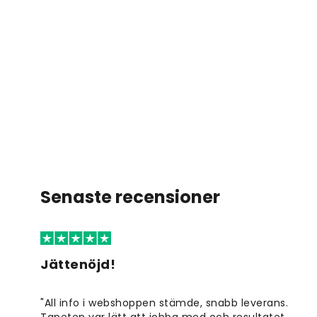
Senaste recensioner
Jättenöjd!
"All info i webshoppen stämde, snabb leverans.
Tapeten var lätt att jobba med och resultatet