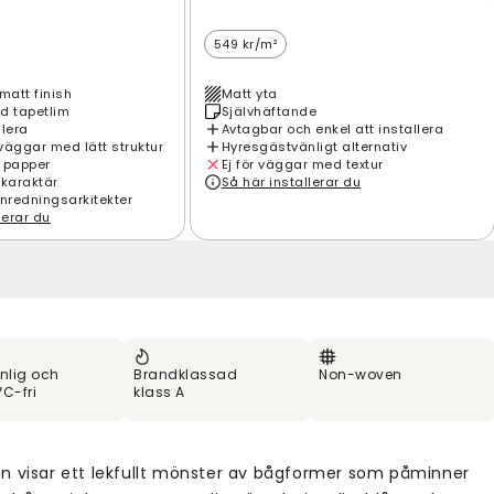
549 kr/m²
matt finish
Matt yta
d tapetlim
Självhäftande
llera
Avtagbar och enkel att installera
väggar med lätt struktur
Hyresgästvänligt alternativ
 papper
Ej för väggar med textur
 karaktär
Så här installerar du
inredningsarkitekter
lerar du
nlig och
Brandklassad
Non-woven
C-fri
klass A
n visar ett lekfullt mönster av bågformer som påminner