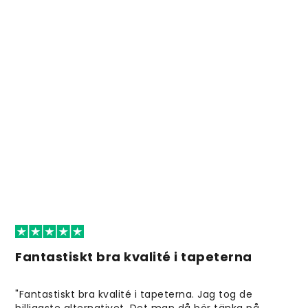
Fantastiskt bra kvalité i tapeterna
"Fantastiskt bra kvalité i tapeterna. Jag tog de
billigaste alternativet. Det man då bör tänka på