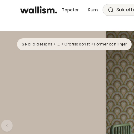
Sök efte
Tapeter
Rum
Se alla designs
>
...
>
Grafisk konst
>
Former och linjer