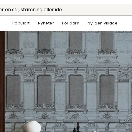
r en stil, stämning eller idé...
Populärt
Nyheter
För barn
Nyligen visade