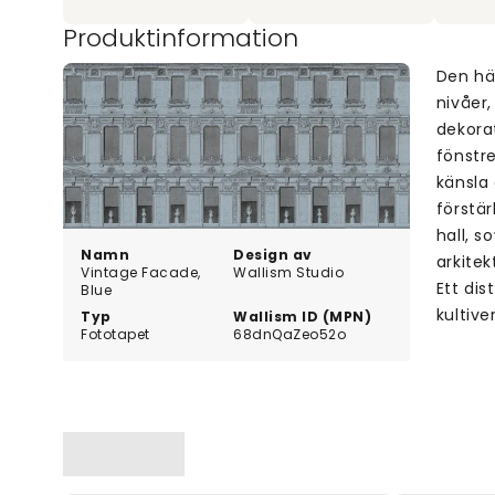
Produktinformation
Den här
nivåer
dekora
fönstre
känsla
förstär
hall, 
Namn
Design av
arkite
Vintage Facade,
Wallism Studio
Ett dis
Blue
kultiv
Typ
Wallism ID (MPN)
Fototapet
68dnQaZeo52o