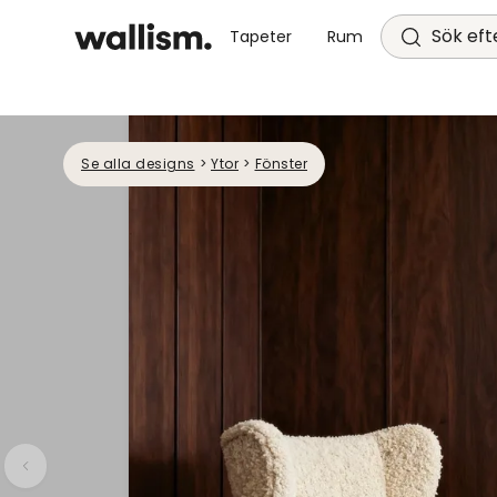
Sök efte
Tapeter
Rum
Se alla designs
>
Ytor
>
Fönster