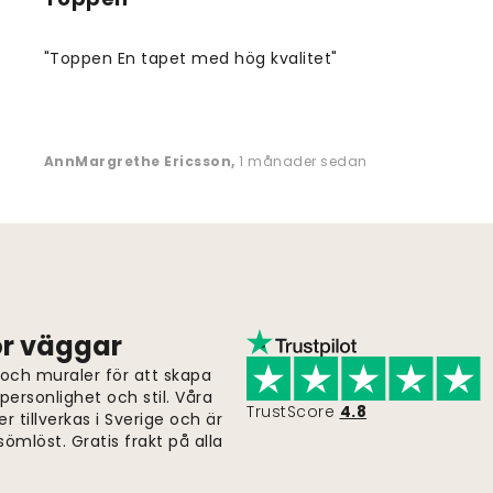
"Toppen En tapet med hög kvalitet"
AnnMargrethe Ericsson
,
1 månader sedan
för väggar
 och muraler för att skapa
ersonlighet och stil. Våra
TrustScore
4.8
er tillverkas i Sverige och är
ömlöst. Gratis frakt på alla