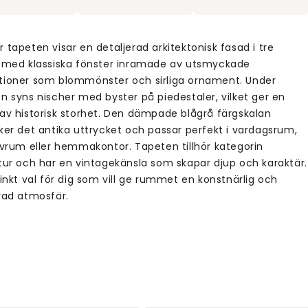
 tapeten visar en detaljerad arkitektonisk fasad i tre
, med klassiska fönster inramade av utsmyckade
tioner som blommönster och sirliga ornament. Under
n syns nischer med byster på piedestaler, vilket ger en
 av historisk storhet. Den dämpade blågrå färgskalan
ker det antika uttrycket och passar perfekt i vardagsrum,
sovrum eller hemmakontor. Tapeten tillhör kategorin
ktur och har en vintagekänsla som skapar djup och karaktär.
tinkt val för dig som vill ge rummet en konstnärlig och
erad atmosfär.