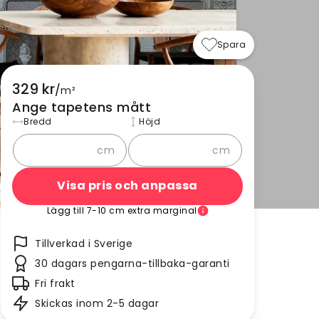
Spara
329 kr
/
m²
Ange tapetens mått
Bredd
Höjd
cm
cm
Visa pris och anpassa
Lägg till 7-10 cm extra marginal
Tillverkad i Sverige
30 dagars pengarna-tillbaka-garanti
Fri frakt
Skickas inom 2-5 dagar