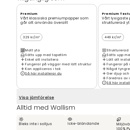
Premium
Premium Text
Vårt klassiska premiumpapper som
Vårt lyxigaste
går att använda överallt
strukturerad y
329 kr/m²
449 kr/m²
Matt yta
Strukturerad 
Sätts upp med tapetlim
Sätts upp me
Enkel att installera
Lätt att insta
Fungerar på väggar med lätt struktur
Fungerar på 
Kan appliceras i tak
Något tyngre
Så här installerar du
Ger djup och
Föredras av 
Så här instal
Visa jämförelse
Alltid med Wallism
Icke-bländande
Bleks inte i solljus
Miljövä
100% PV