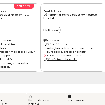
Populärt val
ured
Peel & Stick
 papper med en lätt
Vår självhäftande tapet av högsta
ta
kvalitet
549 kr/m²
matt finish
Matt yta
d tapetlim
Självhäftande
llera
Avtagbar och enkel att installera
väggar med lätt struktur
Hyresgästvänligt alternativ
 papper
Ej för väggar med textur
 karaktär
Så här installerar du
inredningsarkitekter
lerar du
nlig och
Brandklassad
Non-woven
C-fri
klass A