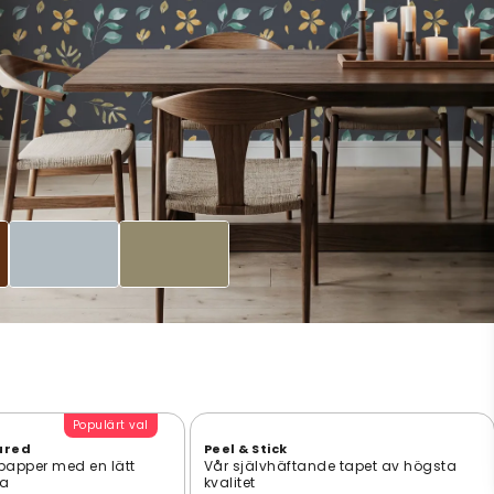
Populärt val
ured
Peel & Stick
 papper med en lätt
Vår självhäftande tapet av högsta
ta
kvalitet