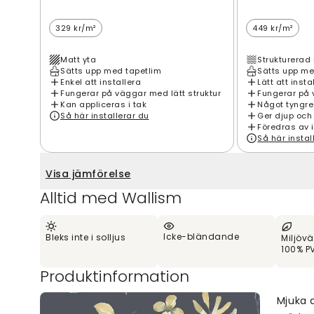
329 kr/m²
449 kr/m²
Matt yta
Strukturerad 
Sätts upp med tapetlim
Sätts upp me
Enkel att installera
Lätt att insta
Fungerar på väggar med lätt struktur
Fungerar på 
Kan appliceras i tak
Något tyngre
Så här installerar du
Ger djup och
Föredras av 
Så här instal
Visa jämförelse
Alltid med Wallism
Icke-bländande
Bleks inte i solljus
Miljövä
100% PV
Produktinformation
Mjuka 