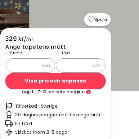
Spara
329 kr
/
m²
Ange tapetens mått
Bredd
Höjd
cm
cm
Visa pris och anpassa
Lägg till 7-10 cm extra marginal
Tillverkad i Sverige
30 dagars pengarna-tillbaka-garanti
Fri frakt
Skickas inom 2-5 dagar