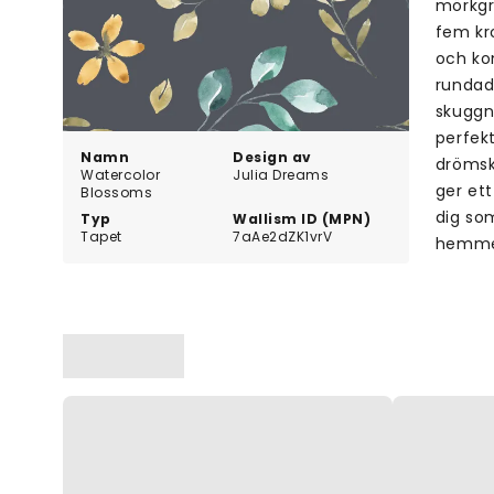
mörkgr
fem kr
och kon
rundad
skuggn
perfekt
Namn
Design av
drömsk 
Watercolor
Julia Dreams
ger ett
Blossoms
dig so
Typ
Wallism ID (MPN)
Tapet
7aAe2dZK1vrV
hemme