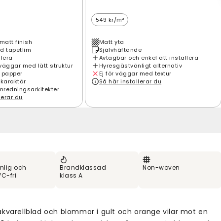
549 kr/m²
matt finish
Matt yta
d tapetlim
Självhäftande
llera
Avtagbar och enkel att installera
väggar med lätt struktur
Hyresgästvänligt alternativ
 papper
Ej för väggar med textur
 karaktär
Så här installerar du
inredningsarkitekter
lerar du
nlig och
Brandklassad
Non-woven
C-fri
klass A
akvarellblad och blommor i gult och orange vilar mot en