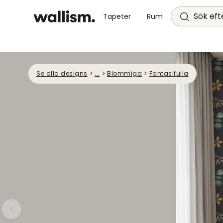
Sök efte
Tapeter
Rum
Se alla designs
>
...
>
Blommiga
>
Fantasifulla