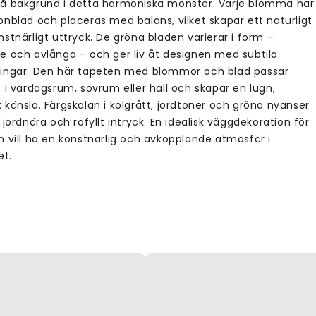
å bakgrund i detta harmoniska mönster. Varje blomma har
onblad och placeras med balans, vilket skapar ett naturligt
stnärligt uttryck. De gröna bladen varierar i form –
e och avlånga – och ger liv åt designen med subtila
ingar. Den här tapeten med blommor och blad passar
 i vardagsrum, sovrum eller hall och skapar en lugn,
känsla. Färgskalan i kolgrått, jordtoner och gröna nyanser
 jordnära och rofyllt intryck. En idealisk väggdekoration för
m vill ha en konstnärlig och avkopplande atmosfär i
t.