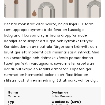
Det här mönstret visar svarta, böjda linjer i U-form
som upprepas symmetriskt över en ljusbeige
bakgrund. I kurvorna syns bruna droppformade
detaljer som skapar ett lugnt och rytmiskt uttryck.
Kombinationen av neutrala färger som krämvitt och
brunt ger ett modernt och minimalistiskt intryck. Med
sin konstnärliga och drömska känsla passar denna
tapet perfekt i vardagsrum, sovrum eller arbetsrum
där du vill skapa en rofylld atmosfär. Tapeten ger
rummet en harmonisk balans och förstärker en
stillsam och stilren inredning. Ett utmärkt val för dig
som söker ett mjukt men uttrycksfullt väggmotiv.
Namn
Design av
Gazette
Julia Dreams
Typ
Wallism ID (MPN)