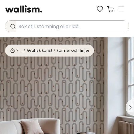
Sök stil, stämning eller idé...
>
...
>
Grafisk konst
>
Former och linjer