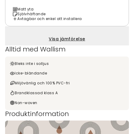
Matt yta
Självhäftande
Avtagbar och enkel att installera
Visa jämförelse
Alltid med Wallism
Bleks inte i solljus
Icke-bländande
Miljövänlig och 100% PVC-fri
Brandklassad klass A
Non-woven
Produktinformation