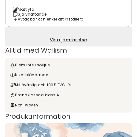
Matt yta
Självhäftande
Avtagbar och enkel att installera
Visa jämförelse
Alltid med Wallism
Bleks inte i solljus
Icke-bländande
Miljövänlig och 100% PVC-fri
Brandklassad klass A
Non-woven
Produktinformation