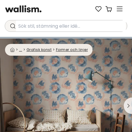
Sök stil, stämning eller idé...
>
...
>
Grafisk konst
>
Former och linjer