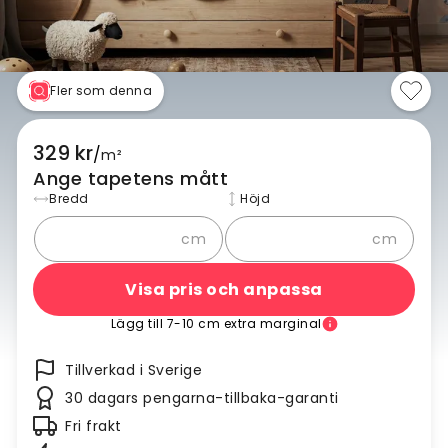
Fler som denna
329 kr
/
m²
Ange tapetens mått
Bredd
Höjd
cm
cm
Visa pris och anpassa
Lägg till 7-10 cm extra marginal
Tillverkad i Sverige
30 dagars pengarna-tillbaka-garanti
Fri frakt