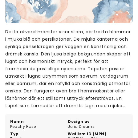
Detta akvarellmönster visar stora, abstrakta blommor
i mjuka blå och persikotoner. De mjuka kanterna och
synliga penseldragen ger väggen en konstnärlig och
drömsk känsla. Den ljusa beige bakgrunden skapar ett
lugnt och harmoniskt intryck, perfekt för att
framhäva de pastelliga nyanserna. Tapeten passar
utmärkt i lugna utrymmen som sovrum, vardagsrum
eller barnrum, där en rofylld och konstnärlig atmosfär
önskas. Den fungerar även bra i hemmakontor eller
läshörnor där ett stillsamt uttryck eftersträvas. En
tapet som förmedlar ett drömlikt lugn med mjuka
färgtoner och konstnärlig touch.
Namn
Design av
Peachy Rose
Julia Dreams
Typ
Wallism ID (MPN)