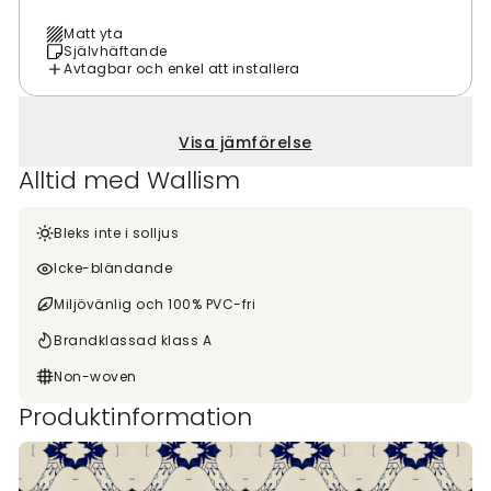
Matt yta
Självhäftande
Avtagbar och enkel att installera
Visa jämförelse
Alltid med Wallism
Bleks inte i solljus
Icke-bländande
Miljövänlig och 100% PVC-fri
Brandklassad klass A
Non-woven
Produktinformation