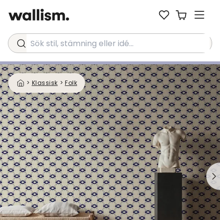
Sök stil, stämning eller idé...
>
Klassisk
>
Folk