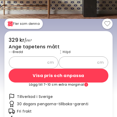
Fler som denna
329 kr
/
m²
Ange tapetens mått
Bredd
Höjd
cm
cm
Visa pris och anpassa
Lägg till 7-10 cm extra marginal
Tillverkad i Sverige
30 dagars pengarna-tillbaka-garanti
Fri frakt