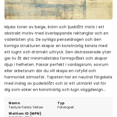
Mjuka toner av beige, kräm och ljusblått möts i ett
abstrakt motiv med överlappande rektanglar och en
väderbiten yta. De synliga penseldragen och den
korniga strukturen skapar en konstnärlig känsla med
ett lugnt och drömskt uttryck. Den distresserade ytan
ger liv åt det minimalistiska formspråket och skapar
djup i helheten. Passar perfekt i vardagsrum, sovrum
eller arbetsrum där du vill skapa en rofylld och
harmonisk atmosfär. Tapeten har en neutral färgskala
med inslag av puderblått och är ett utmärkt val för
dig som söker en konstnärlig och lugn väggdesign
med vintagekänsla.
Namn
Typ
Texture Fields Yellow
Fototapet
Wallism ID (MPN)