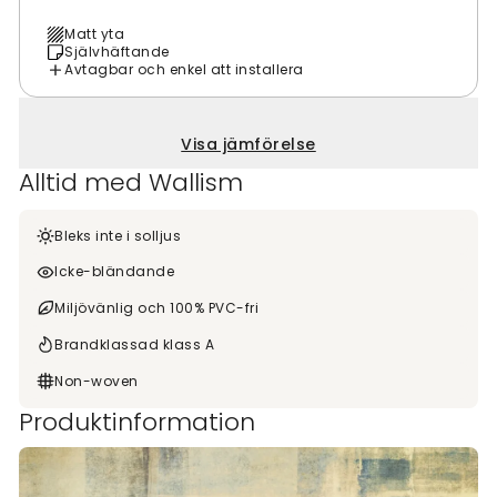
Matt yta
Självhäftande
Avtagbar och enkel att installera
Visa jämförelse
Alltid med Wallism
Bleks inte i solljus
Icke-bländande
Miljövänlig och 100% PVC-fri
Brandklassad klass A
Non-woven
Produktinformation