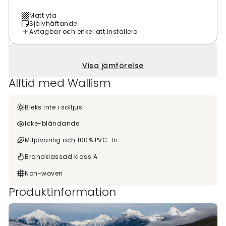
Matt yta
Självhäftande
Avtagbar och enkel att installera
Visa jämförelse
Alltid med Wallism
Bleks inte i solljus
Icke-bländande
Miljövänlig och 100% PVC-fri
Brandklassad klass A
Non-woven
Produktinformation