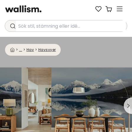
Sök stil, stämning eller idé...
>
...
>
Hav
>
Havsvyer