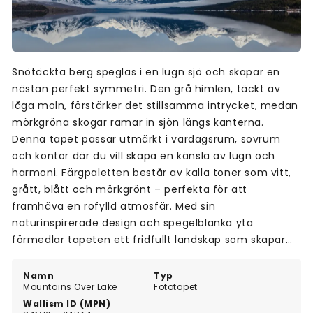
Snötäckta berg speglas i en lugn sjö och skapar en
nästan perfekt symmetri. Den grå himlen, täckt av
låga moln, förstärker det stillsamma intrycket, medan
mörkgröna skogar ramar in sjön längs kanterna.
Denna tapet passar utmärkt i vardagsrum, sovrum
och kontor där du vill skapa en känsla av lugn och
harmoni. Färgpaletten består av kalla toner som vitt,
grått, blått och mörkgrönt – perfekta för att
framhäva en rofylld atmosfär. Med sin
naturinspirerade design och spegelblanka yta
förmedlar tapeten ett fridfullt landskap som skapar
balans i rummet.
Namn
Typ
Mountains Over Lake
Fototapet
Wallism ID (MPN)