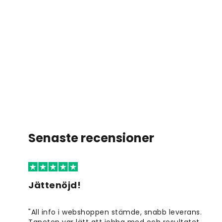
Senaste recensioner
Jättenöjd!
"All info i webshoppen stämde, snabb leverans.
Tapeten var lätt att jobba med och resultatet