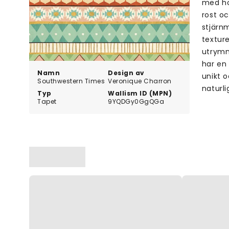
med hor
rost o
stjärnm
textur
utrymm
har en 
Namn
Design av
unikt 
Southwestern Times
Veronique Charron
naturl
Typ
Wallism ID (MPN)
Tapet
9YQDGy0GgQGa