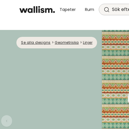
Sök efte
Tapeter
Rum
Se alla designs
>
Geometriska
>
Linjer