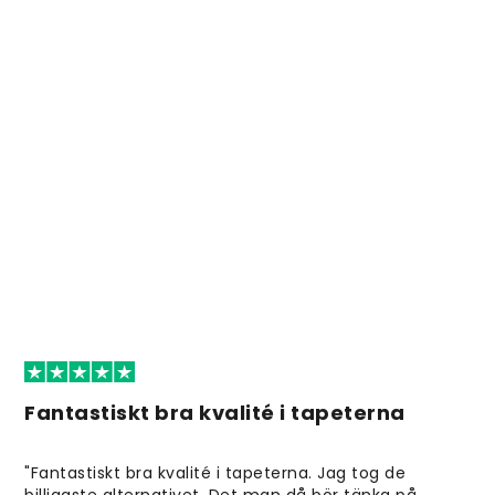
Fantastiskt bra kvalité i tapeterna
"Fantastiskt bra kvalité i tapeterna. Jag tog de
billigaste alternativet. Det man då bör tänka på