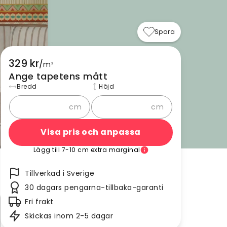
Spara
329 kr
/
m²
Ange tapetens mått
Bredd
Höjd
cm
cm
Visa pris och anpassa
Lägg till 7-10 cm extra marginal
Tillverkad i Sverige
30 dagars pengarna-tillbaka-garanti
Fri frakt
Skickas inom 2-5 dagar