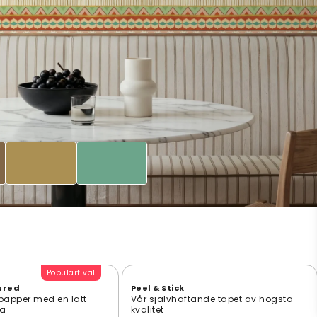
Populärt val
ured
Peel & Stick
 papper med en lätt
Vår självhäftande tapet av högsta
ta
kvalitet