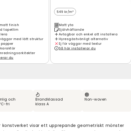
549 kr/m²
matt finish
Matt yta
d tapetlim
Självhäftande
llera
Avtagbar och enkel att installera
väggar med lätt struktur
Hyresgästvänligt alternativ
 papper
Ej för väggar med textur
 karaktär
Så här installerar du
inredningsarkitekter
lerar du
nlig och
Brandklassad
Non-woven
C-fri
klass A
r konstverket visar ett upprepande geometriskt mönster