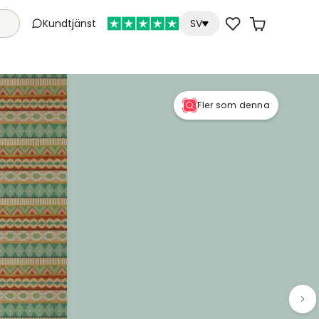
Kundtjänst
SV
Fler som denna