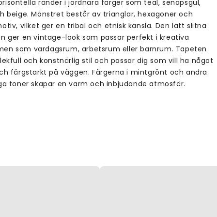
isontella ränder i jordnära färger som teal, senapsgul,
ch beige. Mönstret består av trianglar, hexagoner och
otiv, vilket ger en tribal och etnisk känsla. Den lätt slitna
en ger en vintage-look som passar perfekt i kreativa
en som vardagsrum, arbetsrum eller barnrum. Tapeten
lekfull och konstnärlig stil och passar dig som vill ha något
och färgstarkt på väggen. Färgerna i mintgrönt och andra
iga toner skapar en varm och inbjudande atmosfär.