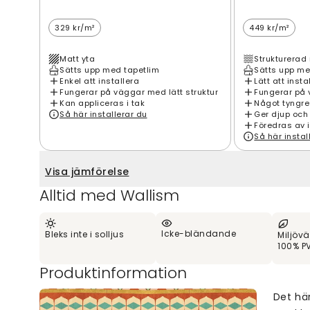
329 kr/m²
449 kr/m²
Matt yta
Strukturerad 
Sätts upp med tapetlim
Sätts upp me
Enkel att installera
Lätt att insta
Fungerar på väggar med lätt struktur
Fungerar på 
Kan appliceras i tak
Något tyngre
Så här installerar du
Ger djup och
Föredras av 
Så här instal
Visa jämförelse
Alltid med Wallism
Icke-bländande
Bleks inte i solljus
Miljövä
100% PV
Produktinformation
Det hä