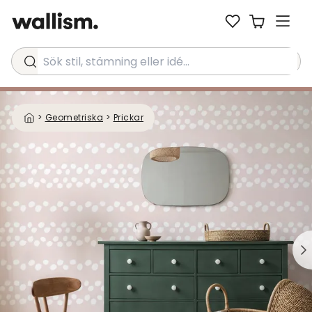
Sök stil, stämning eller idé...
>
Geometriska
>
Prickar