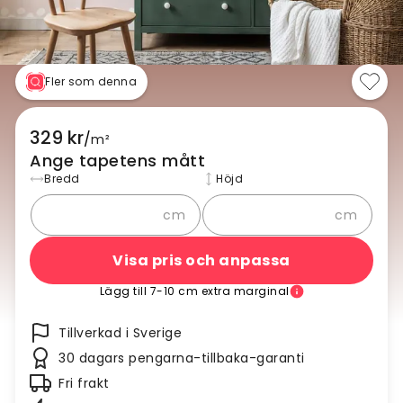
Fler som denna
329 kr
/
m²
Ange tapetens mått
Bredd
Höjd
cm
cm
Visa pris och anpassa
Lägg till 7-10 cm extra marginal
Tillverkad i Sverige
30 dagars pengarna-tillbaka-garanti
Fri frakt