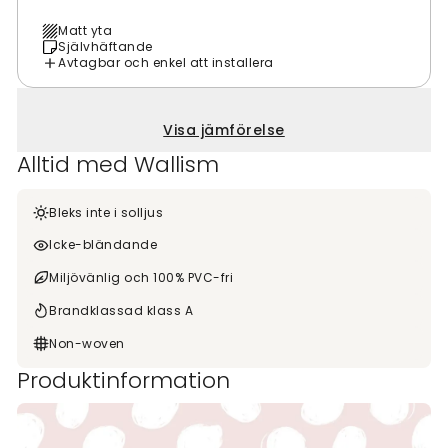
Matt yta
Självhäftande
Avtagbar och enkel att installera
Visa jämförelse
Alltid med Wallism
Bleks inte i solljus
Icke-bländande
Miljövänlig och 100% PVC-fri
Brandklassad klass A
Non-woven
Produktinformation