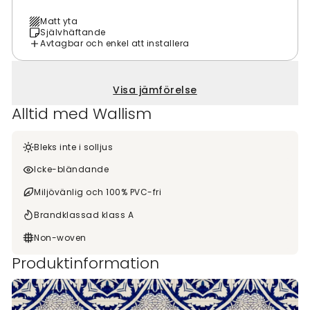
Matt yta
Självhäftande
Avtagbar och enkel att installera
Visa jämförelse
Alltid med Wallism
Bleks inte i solljus
Icke-bländande
Miljövänlig och 100% PVC-fri
Brandklassad klass A
Non-woven
Produktinformation