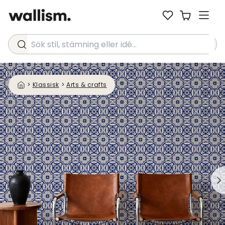
Sök stil, stämning eller idé...
>
Klassisk
>
Arts & crafts