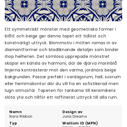
Ett symmetriskt mönster med geometriska former i
blått och beige ger denna tapet ett tidlöst och
konstnärligt uttryck. Blommotiv i mitten ramas in av
diamantformer och bladliknande detaljer som binder
ihop helheten. Det sömlösa upprepade mönstret
skapar en känsla av harmoni, där de djärva marinblå
linjerna kontrasterar mot den varma, jordnära beige
bakgrunden. Passar perfekt i vardagsrum, hall, sovrum
eller hemmakontor där du vill ha en sofistikerad men
lugn atmosfär. Tapeten för tankarna till keramikens
släta yta och tillför ett raffinerat uttryck till alla rum.
Namn
Design av
Nara Ribbon
Julia Dreams
Typ
Wallism ID (MPN)