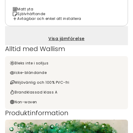
Matt yta
Självhäftande
Avtagbar och enkel att installera
Visa jämförelse
Alltid med Wallism
Bleks inte i solljus
Icke-bländande
Miljövänlig och 100% PVC-fri
Brandklassad klass A
Non-woven
Produktinformation