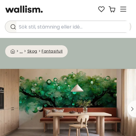
Sök stil, stämning eller idé...
>
...
>
Skog
>
Fantasifull