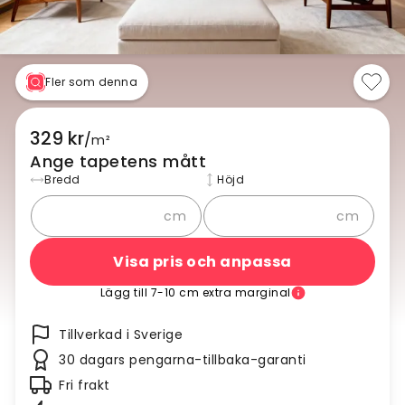
Fler som denna
329 kr
/
m²
Ange tapetens mått
Bredd
Höjd
cm
cm
Visa pris och anpassa
Lägg till 7-10 cm extra marginal
Tillverkad i Sverige
30 dagars pengarna-tillbaka-garanti
Fri frakt