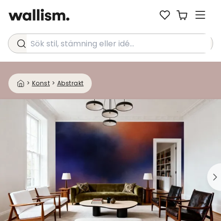
Sök stil, stämning eller idé...
>
Konst
>
Abstrakt