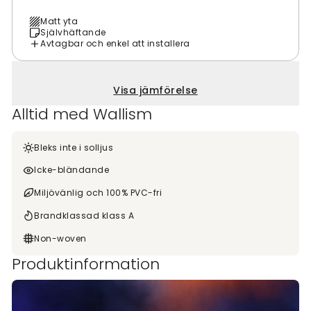
Matt yta
Självhäftande
Avtagbar och enkel att installera
Visa jämförelse
Alltid med Wallism
Bleks inte i solljus
Icke-bländande
Miljövänlig och 100% PVC-fri
Brandklassad klass A
Non-woven
Produktinformation